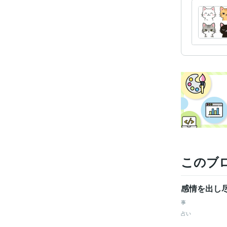
このブ
感情を出し
事
占い