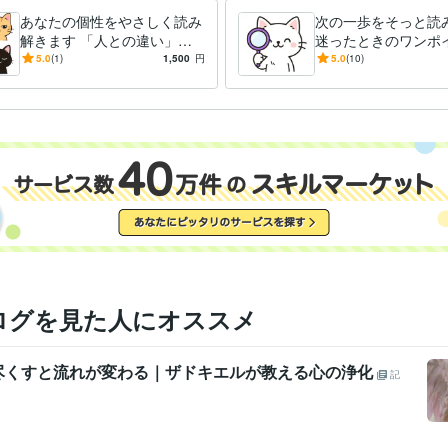
あなたの個性をやさしく読み
次の一歩をそっと読
解きます 「人との違い」が
迷ったときのワンポ
少し楽になる診断
い☆約500文字
5.0
(1)
1,500
円
5.0
(10)
ログを見た人にオススメ
尽くすと流れが変わる｜ザドキエルが教える心の浄化
記