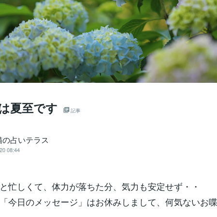
日は夏至です
記事
猫の占いテラス
20 08:44
と忙しくて、体力が落ちた分、気力も安定せず・・
「今日のメッセージ」はお休みしまして、何気ないお
。