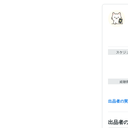
スケジ
経験
出品者の
得意
出品者