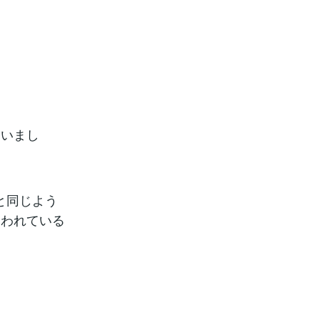
。
。
まいまし
と同じよう
追われている