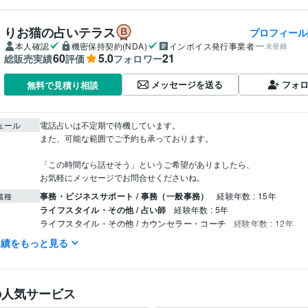
りお猫の占いテラス
プロフィール
本人確認
機密保持契約(NDA)
インボイス発行事業者
未登録
60
5.0
21
総販売実績
評価
フォロワー
メッセージを送る
フォ
無料で見積り相談
ュール
電話占いは不定期で待機しています。

また、可能な範囲でご予約も承っております。

「この時間なら話せそう」というご希望がありましたら、

お気軽にメッセージでお問合せくださいね。
事務・ビジネスサポート / 事務（一般事務）
経験年数 : 15年
職種
ライフスタイル・その他 / 占い師
経験年数 : 5年
ライフスタイル・その他 / カウンセラー・コーチ
経験年数 : 12年
実績をもっと見る
占い
カードリーディング
分野
恋愛・
人間関係・
仕事
の人気サービス