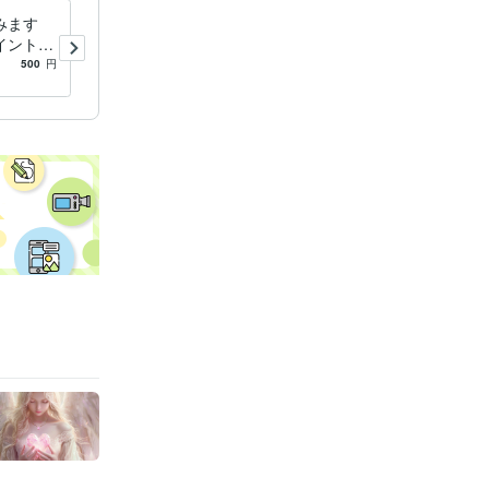
みます
今のあなたへ、妖精からのメ
イント占
ッセージをお届けします テ
ーマなしで受け取る、おみく
500
円
5.0
(20)
500
円
じ感覚のワンコイン占い