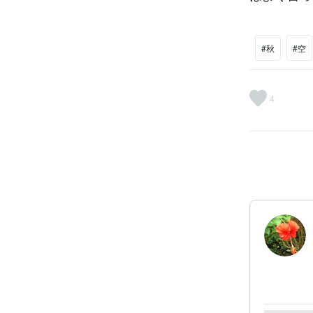
#秋
#空
4