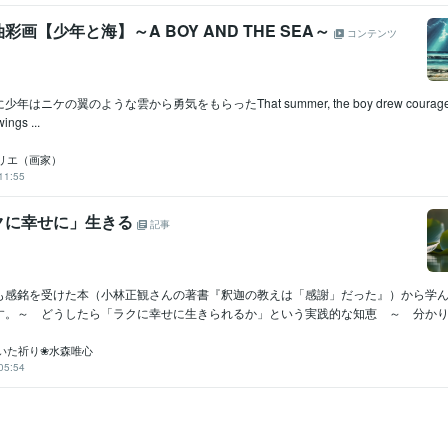
画【少年と海】～A BOY AND THE SEA～
コンテンツ
ニケの翼のような雲から勇気をもらったThat summer, the boy drew courage fro
ings ...
リエ（画家）
11:55
クに幸せに」生きる
記事
も感銘を受けた本（小林正観さんの著書『釈迦の教えは「感謝」だった』）から学
す。～ どうしたら「ラクに幸せに生きられるか」という実践的な知恵 ～ 分かりや
いた祈り❀水森唯心
05:54