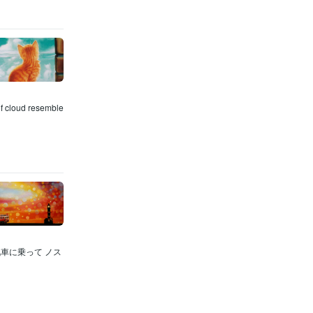
loud resemble
車に乗って ノス