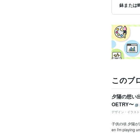
鉢または
このブ
夕陽の想い出☆
OETRY〜
デザイン・イラスト
子供の頃 夕陽が
en I'm playing un