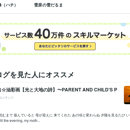
蜂（ハチ）
雪原の雪だるま
ログを見た人にオススメ
油彩画【光と大地の詩】〜PARENT AND CHILD'S P
コンテンツ
沈むまで 遊んでいると 母が迎えに 来てくれた あの頃と変わらぬ 夕陽を見るたび い
til the evening, my moth...