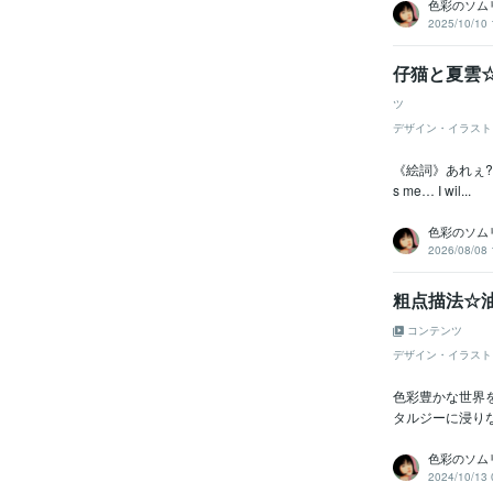
色彩のソム
2025/10/10 
仔猫と夏雲☆
ツ
デザイン・イラスト
《絵詞》あれぇ??あの雲
s me… I wil...
色彩のソム
2026/08/08 
粗点描法☆油
コンテンツ
デザイン・イラスト
色彩豊かな世界を
タルジーに浸りなが
色彩のソム
2024/10/13 