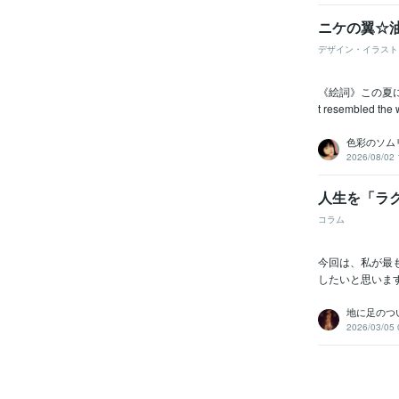
ニケの翼☆油彩
デザイン・イラスト
《絵詞》この夏に少年は
t resembled the w
色彩のソム
2026/08/02 
人生を「ラ
コラム
今回は、私が最
したいと思いま
地に足のつ
2026/03/05 