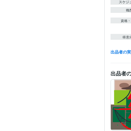
スケジ
職
資格・
得意
出品者の
学
出品者
語学