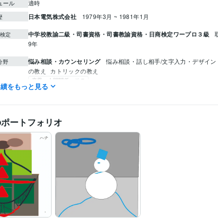
ュール
適時
日本電気株式会社
1979年3月 ~ 1981年1月
歴
中学校教諭二級・司書資格・司書教諭資格・日商検定ワープロ３級
検定
9年
悩み相談・カウンセリング
悩み相談・話し相手/文字入力・デザイン
分野
の教え
カトリックの教え
恋愛・人間関係・その
実績をもっと見る
悩み相談・カウンセリング
カトリックの教え
鹿児島短期大学
1977年3月 ~ 1979年2月
歴
のポートフォリオ
英語
日常会話レベル
力