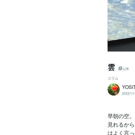
雲
記事
コラム
YOSI
2023/11/
早朝の空。
見れるから
はよく言っ