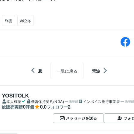
#♯雲
#♯立冬
夏
一覧に戻る
荒波
YOSITOLK
本人確認
機密保持契約(NDA)
インボイス発行事業者
未登録
未登
0
0.0
2
総販売実績
評価
フォロワー
メッセージを送る
フォ