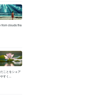
m clouds tha
んだことをシェア
すく...