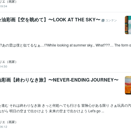
リエ（画家）
19:04
油彩画【空を眺めて】〜LOOK AT THE SKY〜
コンテン
は僕と似てるなぁ…!?While looking at summer sky... What???… The form of c
リエ（画家）
14:50
彩画【終わりなき旅】〜NEVER-ENDING JOURNEY〜
進む それは終わりなき旅 きっと何処へでも行ける 冒険心がある限り さぁ玩具の汽
ら 明日の空まで出かけよう 未来の空まで出かけよう Let's go ...
リエ（画家）
06:12