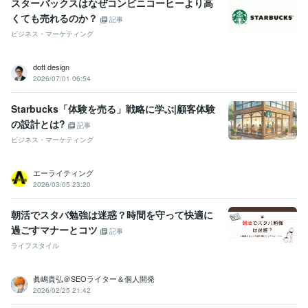
スターバックスはなぜコンビニコーヒーより高
くても売れるのか？
記事
ビジネス・マーケティング
dott design
2026/07/01 06:54
Starbucks「体験を売る」戦略に学ぶ|顧客体験
の設計とは?
記事
ビジネス・マーケティング
エーライティング
2026/03/05 23:20
朝活でスタバ勉強は迷惑？時間を守って快適に
過ごすマナーとコツ
記事
ライフスタイル
眞嶋貴弘＠SEOライター＆個人開発
2026/02/25 21:42