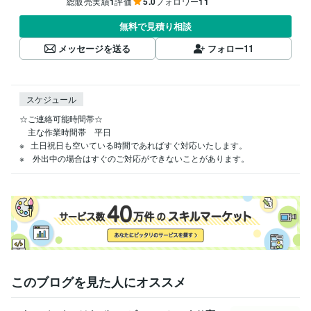
総販売実績
1
評価
5.0
フォロワー
11
無料で見積り相談
メッセージを送る
フォロー
11
スケジュール
☆ご連絡可能時間帯☆

　主な作業時間帯　平日

※   土日祝日も空いている時間であればすぐ対応いたします。

※　外出中の場合はすぐのご対応ができないことがあります。
このブログを見た人にオススメ