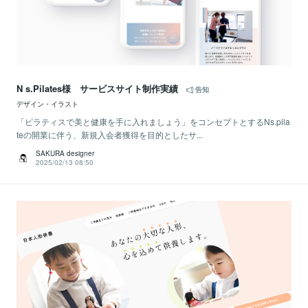
N s.Pilates様 サービスサイト制作実績
告知
デザイン・イラスト
「ピラティスで美と健康を手に入れましょう」をコンセプトとするNs.pila
teの開業に伴う、新規入会者獲得を目的としたサ...
SAKURA designer
2025/02/13 08:50