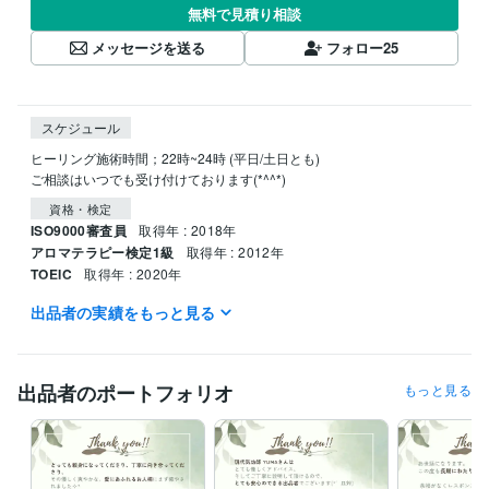
無料で見積り相談
メッセージを送る
フォロー
25
スケジュール
ヒーリング施術時間；22時~24時 (平日/土日とも)

ご相談はいつでも受け付けております(*^^*)
資格・検定
ISO9000審査員
取得年 : 2018年
アロマテラピー検定1級
取得年 : 2012年
TOEIC
取得年 : 2020年
出品者の実績をもっと見る
プログラミング言語・フレームワーク
C++:3年
CSS:2年
HTML:2年
PHP:1年
Ruby:1年
Ruby on Rails:1年
ビジネス・クリエイティブツール
出品者のポートフォリオ
もっと見る
Excel:20年
Google スプレッドシート:5年
PowerPoint:20年
Word:20年
Tableau:2年
ChatGPT:1年
Canva:1年
その他ツール
全肯定お兄さん:15年
心の休憩所:12年