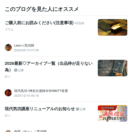
このブログを見た人にオススメ
ご購入前にお読みください(注意事項)
告知
コラム
Leon☆気功師
2026/05/15 07:09
2026最新♡アーカイブ一覧（出品枠が足りない
為）
記事
占い
現代気功⚡神念伝達師＠SHANTY巫香
2025/12/15 06:16
現代気功講座リニューアルのお知らせ
記事
占い
由宇（ゆぅ）｜気功師