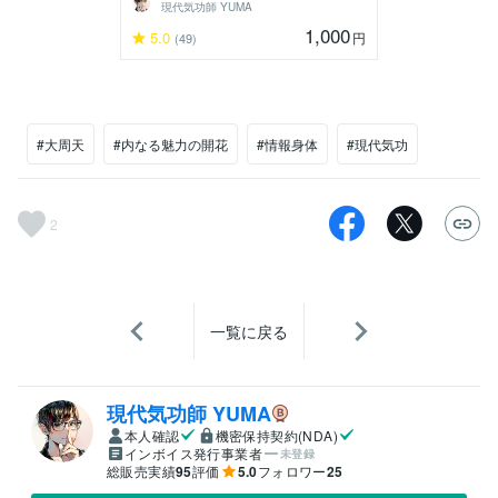
現代気功師 YUMA
1,000
5.0
円
(49)
#大周天
#内なる魅力の開花
#情報身体
#現代気功
2
一覧に戻る
現代気功師 YUMA
本人確認
機密保持契約(NDA)
インボイス発行事業者
未登録
総販売実績
95
評価
5.0
フォロワー
25