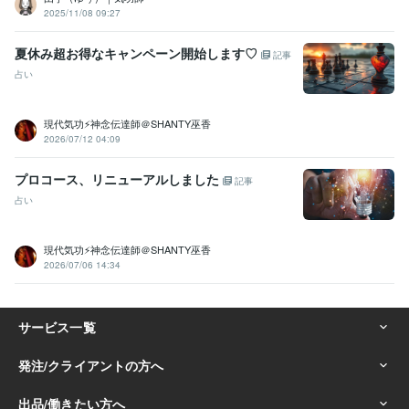
2025/11/08 09:27
夏休み超お得なキャンペーン開始します♡
記事
占い
現代気功⚡神念伝達師＠SHANTY巫香
2026/07/12 04:09
プロコース、リニューアルしました
記事
占い
現代気功⚡神念伝達師＠SHANTY巫香
2026/07/06 14:34