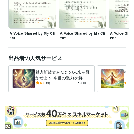
得意分野
占い
オーダーメイドヒーリング
ヒーリング
気功
運気上昇
龍脈
ラポール
大周天
チャクラ
クンダリーニ
情報空間
認知科学
学習指導・資格・キャリア相談
Goal更新サポート
A Voice Shared by My Cli
A Voice Shared by My Cli
A Voice Shar
コーチング
Goal更新
スコトーマ
エフィカシー
気功
龍脈
ent
ent
ent
語学力
英語
日常会話レベル
出品者の人気サービス
魅力解放☆あなたの未来を輝
特別
かせます 本当の魅力を解放
リン
し、あなたらしく輝く明日へ
ちら
5.0
(49)
1,000
円
5.0
☆
ービ