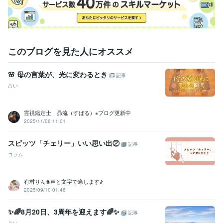
状況によってはすぐにお応えできない場合もあります。

その点、あらかじめご了承ください。

必要なときに、

このブログを見た人にオススメ
安心して立ち寄れる場所でありたいと思っています。

もし今がそのタイミングでしたら、

🌸 母の言葉が、光に変わるとき
記事
占い
経験職種
ライフスタイル・その他 / 占い師
経験年数 : 5年
霊視鑑定士 昴流（すばる）※ブログ更新中
ライフスタイル・その他 / 講師・インストラクター
経験年数 : 10年
2025/11/06 11:01
ライフスタイル・その他 / スタイリスト
経験年数 : 8年
ライフスタイル・その他 / マッサージ師・セラピスト
経験年数 : 18
スピッツ「チェリー」いい思い出②
年
記事
コラム
受賞歴
チョットした出会いで、人生は好転する！
波動干渉と口癖共振実験
有村りん❀声と文字で癒します♪
ココナラデビューしました。
2025/09/10 01:46
資格・検定
整体師
取得年 : 2005年
✨🌈8月20日、3周年を迎えます🌈✨
記事
カラーセラピスト
取得年 : 2011年