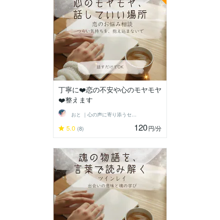
丁寧に❤️恋の不安や心のモヤモヤ
❤️整えます
おと ｜心の声に寄り添うセラピスト
120
5.0
円
/分
(8)