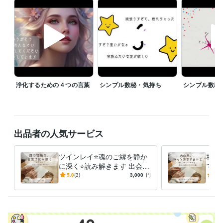
タイミングが合えばそのままご利用いただけます。

「今、少しだけ話したい」

そんな夜にも、静かにお待ちしています。

ご予約枠について

落ち着いて対話をしたい方のために、

事前予約もお受けしています。

浄化するための４つの言葉
シンプル数秘・気持ち
シンプル数秘
基本は夜のお時間でのご案内となりますが、

日程によってはお昼のお時間でも調整可能です。

ご希望の方はご購入後、トークルームにて

出品者の人気サービス
・第1希望

・第2希望

・第3希望

ツインレイ⭐️魂のご縁を静か
将来
を【00分／30分】単位でお知らせください。

に深く⭐️読み解きます 出会い
で思
の意味と魂の学びを、やさし
理に
5.0
(3)
3,000
円
4.9
確認後、ご返信いたします。

い文章でお伝えします
ち止
す。
お願い

落ち着いた対話を大切にしているため、
