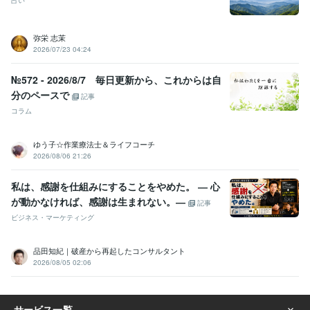
占い
家族療法カウンセラー
取得年 : 2011年
得意分野
弥栄 志茉
悩み相談・カウンセリング
コミニケーション、ヒーリング
2026/07/23 04:24
メンタルヘルスケア
ヒーリング
リーディング
占い
数秘術、カード
エネルギーワーク
№572 - 2026/8/7 毎日更新から、これからは自
占い
ライトワーカー
レイキ
ダウジング
分のペースで
記事
コラム
ゆう子☆作業療法士＆ライフコーチ
2026/08/06 21:26
私は、感謝を仕組みにすることをやめた。 ― 心
が動かなければ、感謝は生まれない。―
記事
ビジネス・マーケティング
品田知紀｜破産から再起したコンサルタント
2026/08/05 02:06