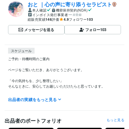
おと ｜心の声に寄り添うセラピスト
本人確認
機密保持契約(NDA)
インボイス発行事業者
未登録
総販売実績
146
評価
4.9
フォロワー
103
メッセージを送る
フォロー
103
スケジュール
ご予約・待機時間のご案内

ページをご覧いただき、ありがとうございます。

「今の気持ちを、少し整理したい」

そんなときに、安心してお越しいただけたらと思っています。

夜の待機について

出品者の実績をもっと見る
現在、

【22:00〜24:00頃】に待機していることが多いです。

出品者のポートフォリオ
もっと見る
その日の状況によりますが、
