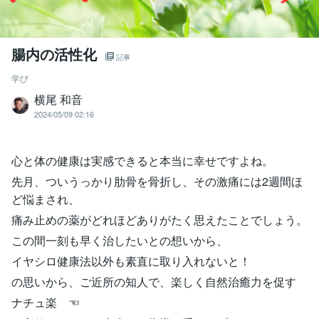
腸内の活性化
記事
学び
横尾 和音
2024/05/09 02:16
心と体の健康は実感できると本当に幸せですよね。
先月、ついうっかり肋骨を骨折し、その激痛には2週間ほ
ど悩まされ、
痛み止めの薬がどれほどありがたく思えたことでしょう。
この間一刻も早く治したいとの想いから、
イヤシロ健康法以外も素直に取り入れないと！
の思いから、ご近所の知人で、楽しく自然治癒力を促す
ナチュ楽 ☜