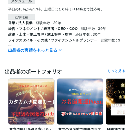
スケジュール
平日の10時から17時、土曜日は１０時より14時まで対応可。
経験職種
営業 / 法人営業
経験年数 : 30年
経営・マネジメント / 経営者・CEO・COO
経験年数 : 39年
建築・土木・施工管理 / 施工管理・監理
経験年数 : 30年
ライフスタイル・その他 / ファイナンシャルプランナー
経験年数 : 3
0年
出品者の実績をもっと見る
職歴
株式会社エレクトロンコミュニティ
1995年4月 ~ 現在
出品者のポートフォリオ
もっと見る
受賞歴
中小企業創造活動促進法（快適環境を促進する素材及び適合法）
カ
タカムナ講座、イヤシロチ化講座
資格・検定
ファイナンシャルプランナー
取得年 : 1997年
防災士
取得年 : 2018年
相続士
取得年 : 2018年
得意分野
住まい・美容・生活相談
開運のコンサルタント、開運グッズの販売
貴方の願いを引き寄せる・
貴方のお名前で開運のポエ
目的別の運気