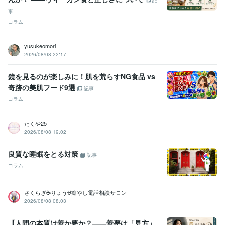
記
事
コラム
yusukeomori
2026/08/08 22:17
鏡を見るのが楽しみに！肌を荒らすNG食品 vs
奇跡の美肌フード9選
記事
コラム
たくや25
2026/08/08 19:02
良質な睡眠をとる対策
記事
コラム
さくらぎ☕りょう⛎癒やし電話相談サロン
2026/08/08 08:03
【人間の本質は善か悪か？――善悪は「見方」