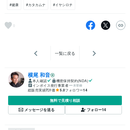
#健康
#カタカムナ
#イヤシロチ
0
一覧に戻る
横尾 和音
本人確認
機密保持契約(NDA)
インボイス発行事業者
未登録
総販売実績
7
評価
5.0
フォロワー
14
無料で見積り相談
メッセージを送る
フォロー
14