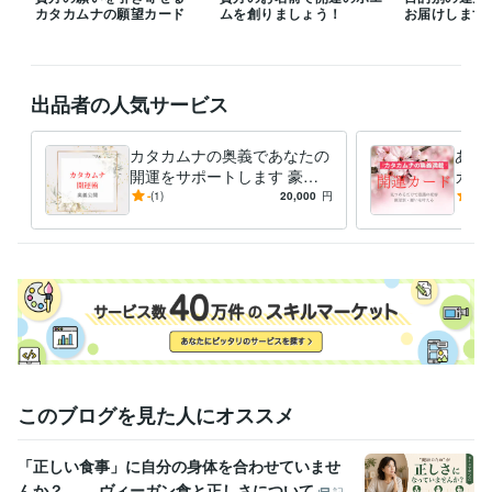
カタカムナの願望カード
ムを創りましょう！
お届けします
住まい・美容・生活相談
環境のイヤシロチ化
学歴
九州産業大学
1975年3月 ~ 1980年2月
出品者の人気サービス
語学力
英語
日常会話レベル
カタカムナの奥義であなたの
あな
開運をサポートします 豪華
カー
なプレゼントと解説で、開運
たを
-
(1)
20,000
円
5.0
のメカニズムが身につきます
的に
さい
このブログを見た人にオススメ
「正しい食事」に自分の身体を合わせていませ
んか？ ――ヴィーガン食と正しさについて