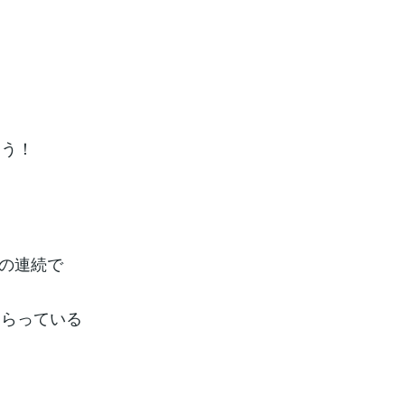
よう！
の連続で
もらっている