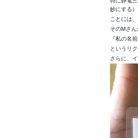
特に静電三
妙にする）
ことには、
そのMさん
『私の名前
というリク
さらに、イ