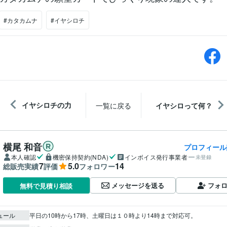
#カタカムナ
#イヤシロチ
イヤシロチの力
一覧に戻る
イヤシロって何？
横尾 和音
プロフィール
本人確認
機密保持契約(NDA)
インボイス発行事業者
未登録
7
5.0
14
総販売実績
評価
フォロワー
メッセージを送る
フォ
無料で見積り相談
ュール
平日の10時から17時、土曜日は１０時より14時まで対応可。