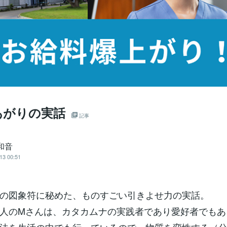
あがりの実話
記事
和音
13 00:51
の図象符に秘めた、ものすごい引きよせ力の実話。
人のMさんは、カタカムナの実践者であり愛好者でもあ