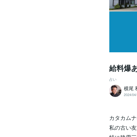
給料爆
占い
横尾 
2024/04/
カタカムナ
私の古い友