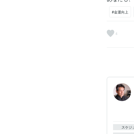
#金運向上
4
スケジ