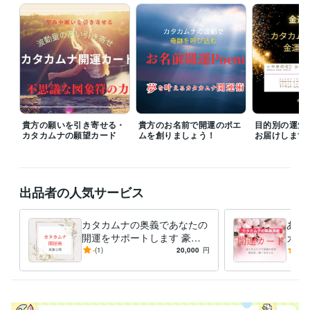
中小企業創造活動促進法（快適環境を促進する素材及び適合法）
カ
タカムナ講座、イヤシロチ化講座
資格・検定
ファイナンシャルプランナー
取得年 : 1997年
防災士
取得年 : 2018年
相続士
取得年 : 2018年
得意分野
住まい・美容・生活相談
開運のコンサルタント、開運グッズの販売
貴方の願いを引き寄せる・
貴方のお名前で開運のポエ
目的別の運気
カタカムナの願望カード
ムを創りましょう！
お届けします
住まい・美容・生活相談
環境のイヤシロチ化
学歴
九州産業大学
1975年3月 ~ 1980年2月
出品者の人気サービス
語学力
英語
日常会話レベル
カタカムナの奥義であなたの
あな
開運をサポートします 豪華
カー
なプレゼントと解説で、開運
たを
-
(1)
20,000
円
5.0
のメカニズムが身につきます
的に
さい