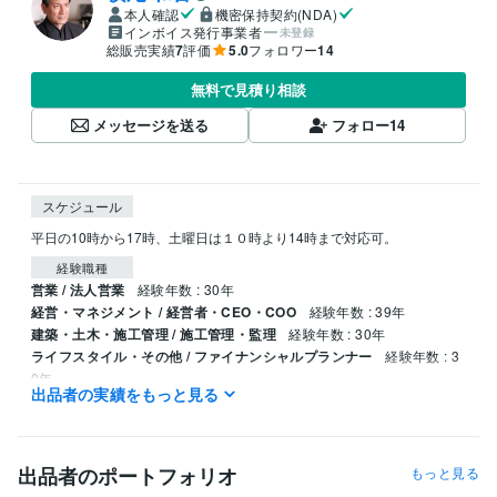
本人確認
機密保持契約(NDA)
インボイス発行事業者
未登録
総販売実績
7
評価
5.0
フォロワー
14
無料で見積り相談
メッセージを送る
フォロー
14
スケジュール
平日の10時から17時、土曜日は１０時より14時まで対応可。
経験職種
営業 / 法人営業
経験年数 : 30年
経営・マネジメント / 経営者・CEO・COO
経験年数 : 39年
建築・土木・施工管理 / 施工管理・監理
経験年数 : 30年
ライフスタイル・その他 / ファイナンシャルプランナー
経験年数 : 3
0年
出品者の実績をもっと見る
職歴
株式会社エレクトロンコミュニティ
1995年4月 ~ 現在
出品者のポートフォリオ
もっと見る
受賞歴