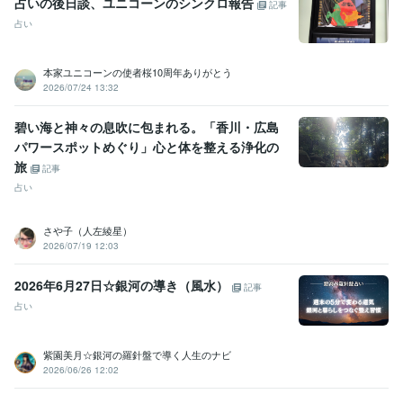
占いの後日談、ユニコーンのシンクロ報告
記事
占い
本家ユニコーンの使者桜10周年ありがとう
2026/07/24 13:32
碧い海と神々の息吹に包まれる。「香川・広島
パワースポットめぐり」心と体を整える浄化の
旅
記事
占い
さや子（人左綾星）
2026/07/19 12:03
2026年6月27日☆銀河の導き（風水）
記事
占い
紫園美月☆銀河の羅針盤で導く人生のナビ
2026/06/26 12:02