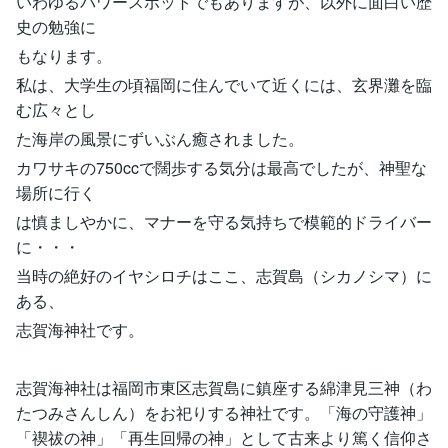
いわゆるパワースポットでもありますが、以外に面白い歴
史の勉強に
もなります。
私は、大学生の頃福岡に住んでいて近くには、玄界灘を臨
む広々とし
た海岸の風景にずいぶん癒されました。
カワサキの750ccで闊歩する気分は最高でしたが、神聖な
場所に行く
は慎ましやかに、マナーを守る気持ちで模範的ドライバー
に・・・
当時の絶好のイヤシロチはここ、志賀島（シカノシマ）に
ある、
志賀海神社です。
志賀海神社は福岡市東区志賀島に鎮座する綿津見三神（わ
たつみさんしん）をお祀りする神社です。「海の守護神」
「禊祓の神」「再生回帰の神」として古来より篤く信仰さ