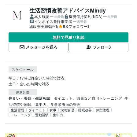
生活習慣改善アドバイスMindy
本人確認
機密保持契約(NDA)
未登録
未登録
インボイス発行事業者
未登録
総販売実績
0
評価
0.0
フォロワー
3
無料で見積り相談
メッセージを送る
フォロー
3
スケジュール
平日：17時以降空いた時間で対応、

土日：空いた時間で対応
得意分野
住まい・美容・生活相談
ダイエット、減量など自宅トレーニング
生
活習慣や睡眠、集中力、食事栄養面の管理
生活習慣
ダイエット
食事
栄養管理
睡眠改善
体型管理
トレーニング
運動習慣
集中力