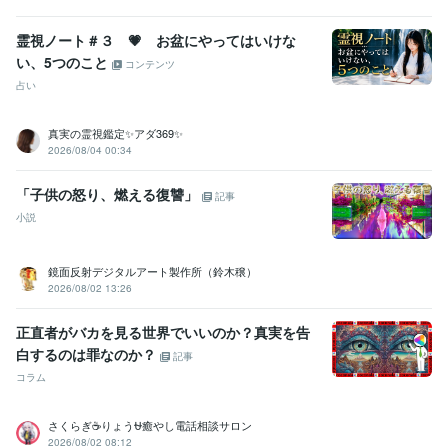
霊視ノート＃３ 💗 お盆にやってはいけな
い、5つのこと
コンテンツ
占い
真実の霊視鑑定✨アダ369✨
2026/08/04 00:34
「子供の怒り、燃える復讐」
記事
小説
鏡面反射デジタルアート製作所（鈴木穣）
2026/08/02 13:26
正直者がバカを見る世界でいいのか？真実を告
白するのは罪なのか？
記事
コラム
さくらぎ☕りょう⛎癒やし電話相談サロン
2026/08/02 08:12