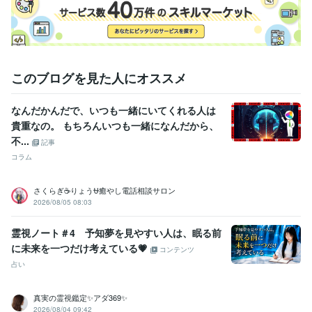
このブログを見た人にオススメ
なんだかんだで、いつも一緒にいてくれる人は
貴重なの。 もちろんいつも一緒になんだから、
不...
記事
コラム
さくらぎ☕りょう⛎癒やし電話相談サロン
2026/08/05 08:03
霊視ノート＃4 予知夢を見やすい人は、眠る前
に未来を一つだけ考えている💗
コンテンツ
占い
真実の霊視鑑定✨アダ369✨
2026/08/04 09:42