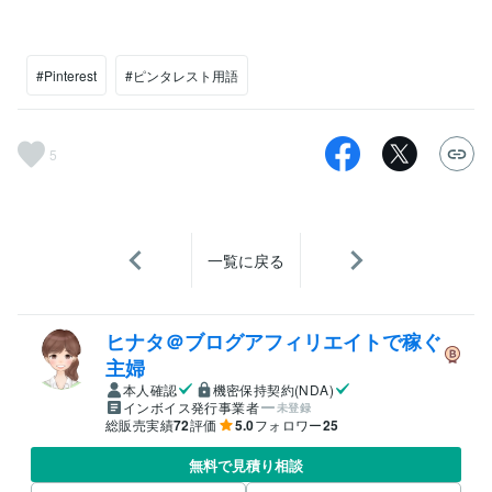
#Pinterest
#ピンタレスト用語
5
一覧に戻る
ヒナタ＠ブログアフィリエイトで稼ぐ
主婦
本人確認
機密保持契約(NDA)
インボイス発行事業者
未登録
総販売実績
72
評価
5.0
フォロワー
25
無料で見積り相談