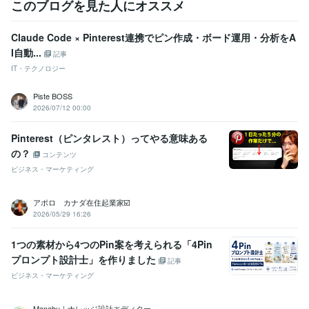
このブログを見た人にオススメ
ビジネス・クリエイティブツール
WordPress:10年
ペライチ:1年
Excel:20年
Google サイト:10年
Google スプレッドシート:5年
Google スライド:5年
Claude Code × Pinterest連携でピン作成・ボード運用・分析をA
Google ドキュメント:5年
PowerPoint:3年
Word:20年
弥生会計:5年
I自動...
記事
Google Analytics:5年
Google Search Console:5年
Vrew:2年
IT・テクノロジー
Canva:3年
Piste BOSS
2026/07/12 00:00
Pinterest（ピンタレスト）ってやる意味ある
の？
コンテンツ
ビジネス・マーケティング
アポロ カナダ在住起業家☑️
2026/05/29 16:26
1つの素材から4つのPin案を考えられる「4Pin
プロンプト設計士」を作りました
記事
ビジネス・マーケティング
Manabu｜ナレッジ設計エディター