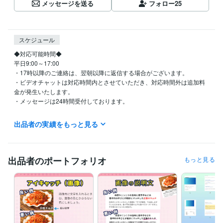
メッセージを送る
フォロー
25
スケジュール
◆対応可能時間◆

平日9:00～17:00

・17時以降のご連絡は、翌朝以降に返信する場合がございます。

・ビデオチャットは対応時間内とさせていただき、対応時間外は追加料
金が発生いたします。

・メッセージは24時間受付しております。

◆お休み◆

出品者の実績をもっと見る
土日祝、GW、お盆期間（8月13日～15日）、年末年始（12月30日～1月
3日）はお休みをいただいております。

お急ぎの場合は、かならず見積り・相談から納期を相談していただける
出品者のポートフォリオ
もっと見る
と助かります。
経験職種
エンジニア / システムエンジニア
経験年数 : 5年
Webサービス・制作 / Webコンテンツ企画・編集
経験年数 : 13年
マーケティング / コンテンツマーケティング・SEO
経験年数 : 10年
マーケティング / 商品企画・開発
経験年数 : 5年