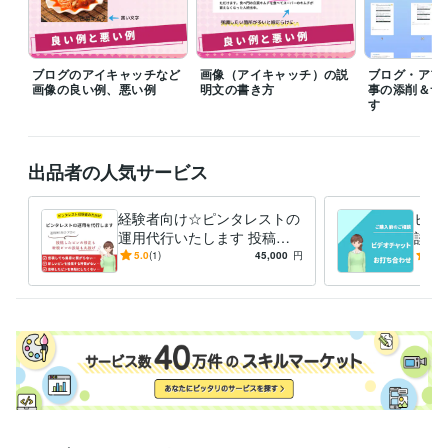
コンサルタント / システム・ネットワークコンサルタント
経験年数 :
3年
職歴
ブログのアイキャッチなど
画像（アイキャッチ）の説
ブログ・アフ
画像の良い例、悪い例
明文の書き方
事の添削＆サ
情報センター プログラマー
1993年3月 ~ 1997年2月
す
ピープルスタッフ株式株式会社 派遣社員
1997年7月 ~ 1999年11月
株式会社パソナ
1997年7月 ~ 1999年11月
マーキュリー
2011年3月 ~ 現在
出品者の人気サービス
パソコン塾経営
1999年12月 ~ 2002年11月
受賞歴
経験者向け☆ピンタレストの
ビデ
楽天ブログアフィリエイトの教材を執筆
楽天ブログアフィリエイト
運用代行いたします 投稿し
談で
のセミナー講師として登壇
ピンタレストのオンラインセミナー講師
たピンの修正＆新規ピンの投
章の
5.0
(1)
45,000
円
5.0
として登壇
ピンタレストのオンラインセミナー講師として登壇
記事
稿で集客に繋がる運用を丸投
心配
のテンプレを執筆
記事のサンプルを執筆
ピンタレストの集客方法執
げ
筆
資格・検定
ワープロ検定2級
取得年 : 1991年
情報処理技術者（第二種情報処理技術者）
取得年 : 1991年
日商簿記検定2級
取得年 : 1990年
普通自動車第一種運転免許
取得年 : 1992年