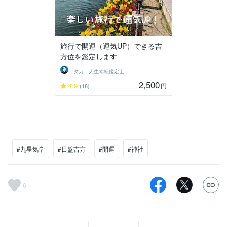
旅行で開運（運気UP）できる吉
方位を鑑定します
タカ 人生幸転鑑定士
2,500
4.9
円
(18)
#九星気学
#日盤吉方
#開運
#神社
6