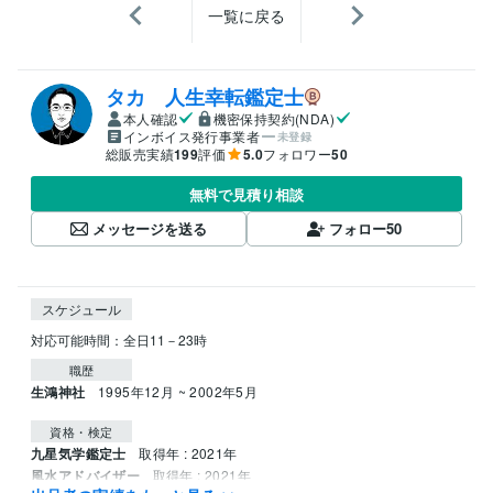
一覧に戻る
タカ 人生幸転鑑定士
本人確認
機密保持契約(NDA)
インボイス発行事業者
未登録
総販売実績
199
評価
5.0
フォロワー
50
無料で見積り相談
メッセージを送る
フォロー
50
スケジュール
職歴
生鴻神社
1995年12月 ~ 2002年5月
資格・検定
九星気学鑑定士
取得年 : 2021年
風水アドバイザー
取得年 : 2021年