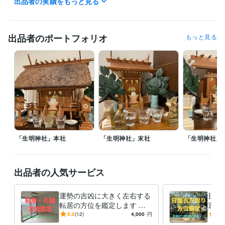
出品者の実績をもっと見る
姓名判断鑑定士
取得年 : 2022年
四柱推命鑑定士
取得年 : 2022年
調理師
取得年 : 1990年
出品者のポートフォリオ
もっと見る
その他ツール
神道行者（神道指紋易・神霊伺い・御祈願・お祓い等）:28年
霊相（霊視・除霊・浄霊等）:28年
九星気学鑑定（方位学）:28年
霊理姓名学判断（鑑定）:27年
得意分野
占い
九星気学鑑定
病気平癒（霊視・浄霊）
心願成就
水子霊供養
故人供養
九星気学
方位学
運命学
占い
開運
神道
御祈願
霊視
お祓い
供養
「生明神社」本社
「生明神社」末社
「生明神社」
出品者の人気サービス
運勢の吉凶に大きく左右する
日盤
転居の方位を鑑定します ー
運に
転居・引越で人生を狂わさな
ー3
5.0
(12)
4,000
円
5.0
いための護身術（方位鑑定）
でき