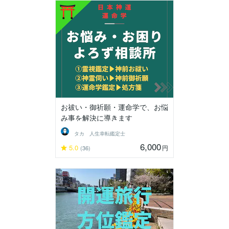
お祓い・御祈願・運命学で、お悩
み事を解決に導きます
タカ 人生幸転鑑定士
6,000
5.0
円
(36)