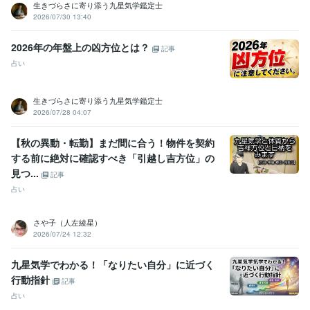
生きづらさに寄り添う九星気学鑑定士
2026/07/30 13:40
2026年の年盤上の凶方位とは？
記事
占い
生きづらさに寄り添う九星気学鑑定士
2026/07/28 04:07
【秋の異動・転勤】まだ間に合う！物件を契約
する前に絶対に確認すべき「引越し吉方位」の
見つ...
記事
占い
さや子（人左綾星）
2026/07/24 12:32
九星気学でわかる！「なりたい自分」に近づく
行動指針
記事
占い