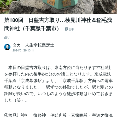
第180回 日盤吉方取り…検見川神社＆稲毛浅
間神社（千葉県千葉市）
記事
占い
タカ 人生幸転鑑定士
2024/01/29 13:11
本日の日盤吉方取りは、東南方位に当たります神社5社
を参拝した内の後半2社分のお話しとなります。京成電鉄
千葉線「京成幕張駅」より、「京成千葉駅」方面への電車
移動となりました。一駅ずつの移動でしたが、駅と駅との
距離が長いので、いつものような徒歩移動は止めておきま
した（笑）。
④検見川神社 御祭神：伊弉冉尊・素盞嗚尊・宇迦之御魂