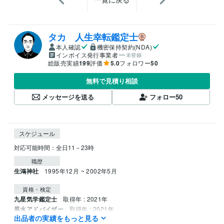
タカ 人生幸転鑑定士
本人確認
機密保持契約(NDA)
インボイス発行事業者
未登録
総販売実績
199
評価
5.0
フォロワー
50
無料で見積り相談
メッセージを送る
フォロー
50
スケジュール
職歴
生鴻神社
1995年12月 ~ 2002年5月
資格・検定
九星気学鑑定士
取得年 : 2021年
風水アドバイザー
取得年 : 2021年
出品者の実績をもっと見る
姓名判断鑑定士
取得年 : 2022年