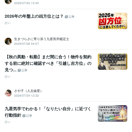
2026/07/30 13:40
2026年の年盤上の凶方位とは？
記事
占い
生きづらさに寄り添う九星気学鑑定士
2026/07/28 04:07
【秋の異動・転勤】まだ間に合う！物件を契約
する前に絶対に確認すべき「引越し吉方位」の
見つ...
記事
占い
さや子（人左綾星）
2026/07/24 12:32
九星気学でわかる！「なりたい自分」に近づく
行動指針
記事
占い