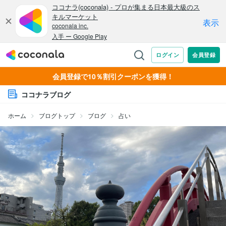
会員登録で10％割引クーポンを獲得！
ココナラブログ
ホーム
ブログトップ
ブログ
占い