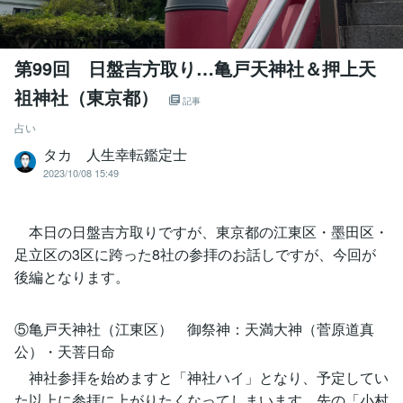
第99回 日盤吉方取り…亀戸天神社＆押上天
祖神社（東京都）
記事
占い
タカ 人生幸転鑑定士
2023/10/08 15:49
本日の日盤吉方取りですが、東京都の江東区・墨田区・
足立区の3区に跨った8社の参拝のお話しですが、今回が
後編となります。
⑤亀戸天神社（江東区） 御祭神：天満大神（菅原道真
公）・天菩日命
神社参拝を始めますと「神社ハイ」となり、予定してい
た以上に参拝に上がりたくなってしまいます。先の「小村