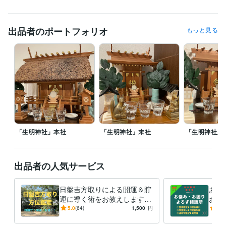
四柱推命鑑定士
取得年 : 2022年
調理師
取得年 : 1990年
出品者のポートフォリオ
もっと見る
その他ツール
神道行者（神道指紋易・神霊伺い・御祈願・お祓い等）:28年
霊相（霊視・除霊・浄霊等）:28年
九星気学鑑定（方位学）:28年
霊理姓名学判断（鑑定）:27年
得意分野
占い
九星気学鑑定
病気平癒（霊視・浄霊）
心願成就
水子霊供養
故人供養
九星気学
方位学
運命学
占い
開運
神道
御祈願
霊視
お祓い
供養
「生明神社」本社
「生明神社」末社
「生明神社」
出品者の人気サービス
日盤吉方取りによる開運＆貯
お祓
運に導く術をお教えします
お悩
ー30分のお散歩で簡単に実現
－多
5.0
(64)
1,500
円
5.0
できる開運・貯運術（方位鑑
の的