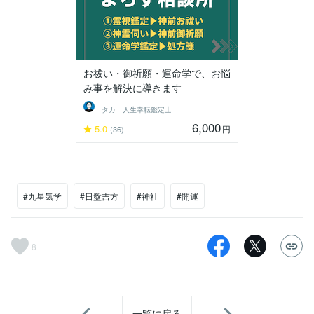
お祓い・御祈願・運命学で、お悩
み事を解決に導きます
タカ 人生幸転鑑定士
6,000
5.0
円
(36)
#九星気学
#日盤吉方
#神社
#開運
8
一覧に戻る