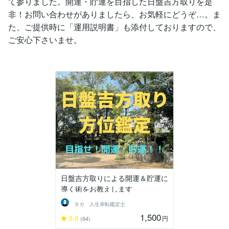
て参りました。開運・貯運を目指した日盤吉方取りを是
非！お問い合わせがありましたら、お気軽にどうぞ…。ま
た、ご提供時に「運用説明書」も添付しておりますので、
ご安心下さいませ。
日盤吉方取りによる開運＆貯運に
導く術をお教えします
タカ 人生幸転鑑定士
1,500
5.0
円
(64)