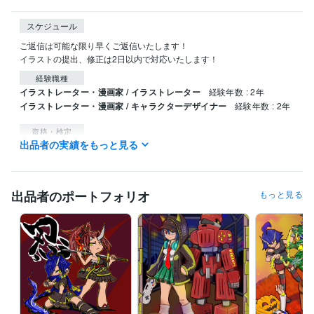
スケジュール
ご返信は可能な限り早くご返信いたします！

経験職種
イラストレーター・漫画家 / イラストレーター
経験年数 : 2年
イラストレーター・漫画家 / キャラクターデザイナー
経験年数 : 2年
資格・検定
出品者の実績をもっと見る
運行管理者
取得年 : 2018年
日商簿記検定3級
取得年 : 2024年
ビジネス・クリエイティブツール
出品者のポートフォリオ
もっと見る
Adobe Illustrator:0年
CLIP STUDIO PAINT:3年
Live2D:0年
得意分野
イラスト作成・漫画制作
オリジナルキャラクター作成
イラスト作成・漫画制作
Live2Dモデリング