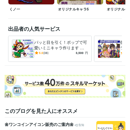
くノ一
オリジナルキャラ5
オリジナルキ
出品者の人気サービス
パッと目を引く！ポップで可
個性
愛いミニキャラ作ります ア
ラク
イコン・配信用立ち絵・live2
ンプ
5.0
(38)
3,500
円
5.0
D用などに！商用利用可！
相談
このブログを見た人にオススメ
🌼ワンコインアイコン販売のご案内🌼
告知