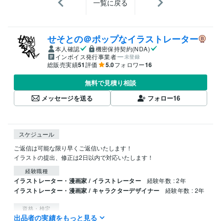
一覧に戻る
せそとの＠ポップなイラストレーター
本人確認
機密保持契約(NDA)
インボイス発行事業者
未登録
総販売実績
51
評価
5.0
フォロワー
16
無料で見積り相談
メッセージを送る
フォロー
16
スケジュール
ご返信は可能な限り早くご返信いたします！

経験職種
イラストレーター・漫画家 / イラストレーター
経験年数 : 2年
イラストレーター・漫画家 / キャラクターデザイナー
経験年数 : 2年
資格・検定
出品者の実績をもっと見る
運行管理者
取得年 : 2018年