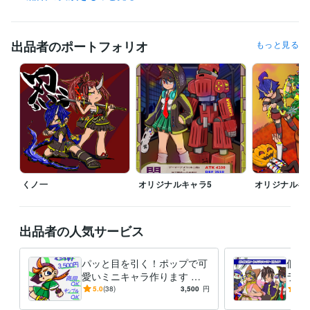
日商簿記検定3級
取得年 : 2024年
ビジネス・クリエイティブツール
出品者のポートフォリオ
もっと見る
Adobe Illustrator:0年
CLIP STUDIO PAINT:3年
Live2D:0年
得意分野
イラスト作成・漫画制作
オリジナルキャラクター作成
イラスト作成・漫画制作
Live2Dモデリング
くノ一
オリジナルキャラ5
オリジナルキ
出品者の人気サービス
パッと目を引く！ポップで可
個性
愛いミニキャラ作ります ア
ラク
イコン・配信用立ち絵・live2
ンプ
5.0
(38)
3,500
円
5.0
D用などに！商用利用可！
相談