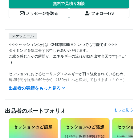
無料で見積り相談
メッセージを送る
フォロー
473
スケジュール
✧✧✧ セッション受付は《24時間365日》いつでも可能です ✧✧✧

タイミングを気にせずお申し込みいただけます。

ご縁を感じたその瞬間が、エネルギーの流れが動き出す合図です(=^ェ^
=)

セッションにおけるヒーリングエネルギーが日々強化されているため、
施術時間を従来の60分から《180分》へと拡大しております（＾Ｏ＾）

よって、より深く→より広く、神々様の光をお届けしています（＾Ｏ
出品者の実績をもっと見る
＾）

神々様の喜びと共鳴しながら、お客様の心と精神が果てしなく高まって
いく《進化のセッション》をご提供しています。

出品者のポートフォリオ
もっと見る
魂の成長に応じたセッションをご用意しております(≧∀≦)

現在、多くのお客様からご依頼をいただいており、セッション開始時間
の個別指定は承っておりません。

開始のご連絡メールをお送りした時点から《180分間》がセッション時