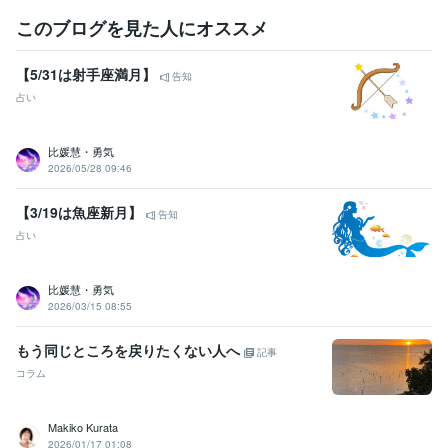
『6000件』達成☆
ココナラ☆販売実績『7000件』達成☆
ココナラ
このブログを見た人にオススメ
☆販売実績『8000件』達成☆
ココナラ☆販売実績『9000件』達成
☆
【5/31は射手座満月】
告知
資格・検定
占い
医師
取得年 : 2012年
ビジネス・クリエイティブツール
比媛慧・勇気
Excel:18年
PowerPoint:18年
Word:18年
ChatGPT:5年
2026/05/28 09:46
得意分野
【3/19は魚座新月】
告知
占い
☆祈祷によるヒーリング☆
☆霊的な若返り☆
☆縁結び☆
☆
占い
金運爆増☆
☆エーテルコードカット☆
☆守護神様の強化☆
☆アン
ガーマネージメント☆
☆水子霊の供養◎先祖霊の供養☆
ヒーリング
占い
金運
カルマ
因果
成功
強運
守護神
神様
比媛慧・勇気
エーテルコード
2026/03/15 08:55
もう同じところを戻りたくない人へ
記事
コラム
Makiko Kurata
2026/01/17 01:08