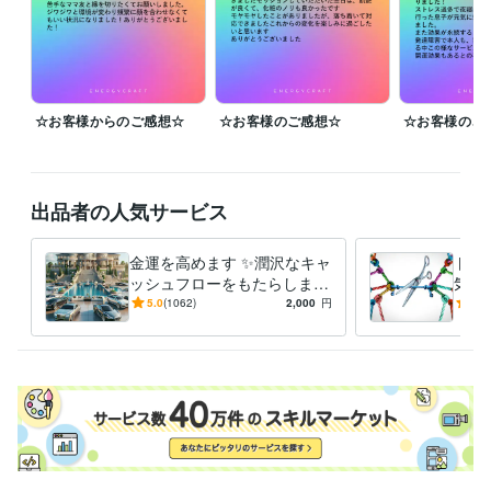
間となります。

✧ ご予約は承ってなく、気がついた段階で順次スケジュールを組ませて
いただきます。

☆お客様からのご感想☆
☆お客様のご感想☆
☆お客様のご
メニューに記載されていないセッションでも、ご希望やご相談内容に応
じて《最適なヒーリング》をご提案させていただきます^ ^

あなたの魂の状態に合わせて、唯一無二のセッションを創造いたしま
す。

出品者の人気サービス
ご本人様だけでなく、ご家族・ご親戚・ご友人の代理申し込みも可能で
す。

金運を高めます ✨潤沢なキャ
トラ
大切な方々の波動調整や守護にも、ぜひご利用ください＼(^^)／
ッシュフローをもたらします
気に
経験職種
✨
の関
5.0
(1062)
2,000
円
5.0
医療・介護 / 医師
経験年数 : 12年
なら
ライフスタイル・その他 / 占い師
経験年数 : 12年
ライフスタイル・その他 / その他
経験年数 : 12年
職歴
代々城 藍
2024年1月 ~ 現在
受賞歴
日本医師会認定産業医
日本抗加齢医学会専門医
ココナラ☆販売実績