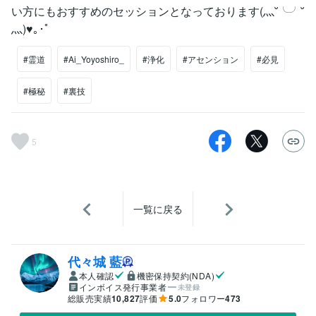
い方にもおすすめのセッションとなっております(灬˘╰╯˘
灬)♥｡･ﾟ
#霊道
#Ai_Yoyoshiro_
#浄化
#アセンション
#必見
#極秘
#裏技
5
一覧に戻る
代々城 藍
本人確認
機密保持契約(NDA)
インボイス発行事業者
未登録
総販売実績
10,827
評価
5.0
フォロワー
473