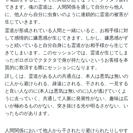
てきます。魂の霊道は、人間関係を通して自分から他人
に、他人から自分に虫食いのように連鎖的に霊道の被害が
生じていきます。
霊道が形成されている人間と一緒にいると、お相手様に対
して感情的に嫌悪感が生じてきます。しかし、嫌悪感がず
っと続いていると自分自身にも霊道がお相手様から生じて
きてしまいます。このセッションでは、霊道が生じてしま
ったボロボロでクタクタで身が持たないというお客様を本
質的に救済する際にセッションになります。
詳しくは、霊道がある人の共通点は、本人は悪気は無いの
に人から避けられる、疎遠にされる、干される、一見する
と良い人なのに(本人は悪気は無いのに)人が逃げていくよ
うに去っていく、共通して人脈に発展性がない、趣味は広
いが極めるものがない、突き抜ける光や明るさがない、い
ったものがあります。
人間関係において他人から干されたり避けられたりしやす