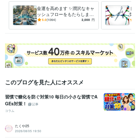
す。

金運を高めます ✨潤沢なキャ
トラ
大切な方々の波動調整や守護にも、ぜひご利用ください＼(^^)／
ッシュフローをもたらします
気に
経験職種
✨
の関
5.0
(1064)
2,000
円
5.0
医療・介護 / 医師
経験年数 : 12年
なら
ライフスタイル・その他 / 占い師
経験年数 : 12年
ライフスタイル・その他 / その他
経験年数 : 12年
職歴
代々城 藍
2024年1月 ~ 現在
受賞歴
日本医師会認定産業医
日本抗加齢医学会専門医
ココナラ☆販売実績
『6000件』達成☆
ココナラ☆販売実績『7000件』達成☆
ココナラ
このブログを見た人にオススメ
☆販売実績『8000件』達成☆
ココナラ☆販売実績『9000件』達成
☆
習慣で糖化を防ぐ対策10 毎日の小さな習慣でA
資格・検定
GEs対策！
記事
医師
取得年 : 2012年
コラム
ビジネス・クリエイティブツール
たくや25
Excel:18年
PowerPoint:18年
Word:18年
ChatGPT:5年
2026/08/05 19:50
得意分野