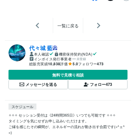
一覧に戻る
代々城 藍
本人確認
機密保持契約(NDA)
インボイス発行事業者
未登録
総販売実績
10,838
評価
5.0
フォロワー
473
無料で見積り相談
メッセージを送る
フォロー
473
スケジュール
✧✧✧ セッション受付は《24時間365日》いつでも可能です ✧✧✧

タイミングを気にせずお申し込みいただけます。

ご縁を感じたその瞬間が、エネルギーの流れが動き出す合図です(=^ェ^
=)
