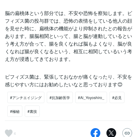
脳の扁桃体という部分では、不安や恐怖を察知します。ビ
フィズス菌の投与群では、恐怖の表情をしている他人の顔
を見せた時に、扁桃体の機能がより抑制されたとの報告が
あります。腸脳相関といって、腸と脳が連動しているとい
う考え方が合って、腸を良くなれば脳もよくなり、脳が良
くなれば腸が良くなるという、相互に相関しているいう考
え方が浸透してきております。
ビフィズス菌は、緊張しておなかが痛くなったり、不安を
感じやすい方にはお勧めしたいなと思っております😊
#アンチエイジング
#抗加齢医学
#Ai_Yoyoshiro_
#必見
#極秘
#裏技
4