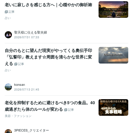
占い
☆祈祷によるヒーリング☆
☆霊的な若返り☆
☆縁結び☆
☆
老いに寂しさを感じる方へ｜心穏やかの御祈祷
金運爆増☆
☆エーテルコードカット☆
☆守護神様の強化☆
☆アン
記事
ガーマネージメント☆
☆水子霊の供養◎先祖霊の供養☆
占い
ヒーリング
占い
金運
カルマ
因果
成功
強運
守護神
神様
エーテルコード
聖天様に仕える聖夫婦
2026/07/31 07:33
自分のもとに望んだ現実がやってくる奧伝手印
「弘誓印」教えます☆周囲を清らかな世界に変
える
記事
占い
konsan
2026/07/13 21:45
老化を抑制するために避けるべき5つの食品。40
歳過ぎたら体のルールが変わる
記事
美容・ファッション
3PIECES_クリエイター