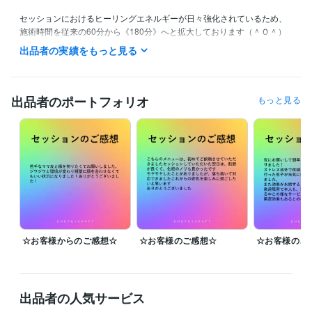
セッションにおけるヒーリングエネルギーが日々強化されているため、
施術時間を従来の60分から《180分》へと拡大しております（＾Ｏ＾）

よって、より深く→より広く、神々様の光をお届けしています（＾Ｏ
出品者の実績をもっと見る
＾）

神々様の喜びと共鳴しながら、お客様の心と精神が果てしなく高まって
いく《進化のセッション》をご提供しています。

出品者のポートフォリオ
もっと見る
魂の成長に応じたセッションをご用意しております(≧∀≦)

現在、多くのお客様からご依頼をいただいており、セッション開始時間
の個別指定は承っておりません。

開始のご連絡メールをお送りした時点から《180分間》がセッション時
間となります。

✧ ご予約は承ってなく、気がついた段階で順次スケジュールを組ませて
いただきます。

☆お客様からのご感想☆
☆お客様のご感想☆
☆お客様のご
メニューに記載されていないセッションでも、ご希望やご相談内容に応
じて《最適なヒーリング》をご提案させていただきます^ ^

あなたの魂の状態に合わせて、唯一無二のセッションを創造いたしま
す。

出品者の人気サービス
ご本人様だけでなく、ご家族・ご親戚・ご友人の代理申し込みも可能で