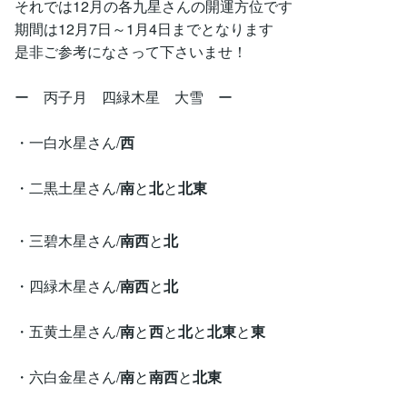
それでは12月の各九星さんの開運方位です
期間は12月7日～1月4日までとなります
是非ご参考になさって下さいませ！
ー 丙子月 四緑木星 大雪 ー
・一白水星さん/
西
・二黒土星さん/
南
と
北
と
北東
・三碧木星さん/
南西
と
北
・四緑木星さん/
南西
と
北
・五黄土星さん/
南
と
西
と
北
と
北東
と
東
・六白金星さん/
南
と
南西
と
北東