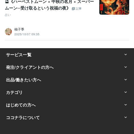
🔮《ハーベストムーン × 中秋の名月 × スーパー
ムーン─受け取るという祝福の夜》
記事
占い
柚子季
2025/10/07 09:35