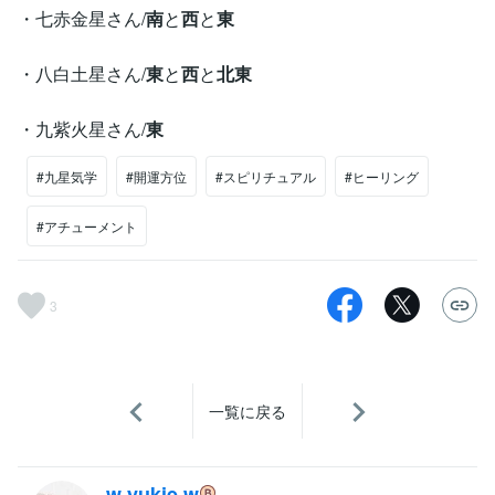
・七赤金星さん/
南
と
西
と
東
・八白土星さん/
東
と
西
と
北東
・九紫火星さん/
東
#九星気学
#開運方位
#スピリチュアル
#ヒーリング
#アチューメント
3
一覧に戻る
w yukie w