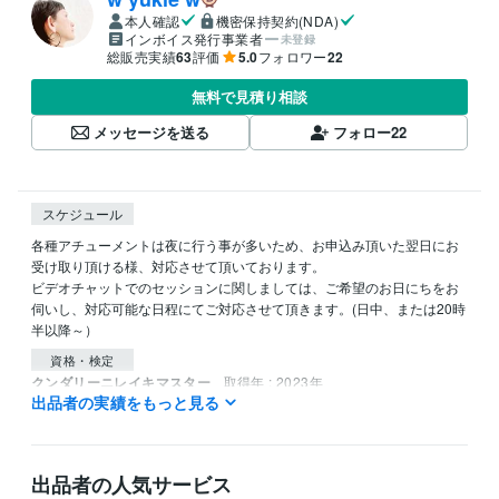
本人確認
機密保持契約(NDA)
インボイス発行事業者
未登録
総販売実績
63
評価
5.0
フォロワー
22
無料で見積り相談
メッセージを送る
フォロー
22
スケジュール
各種アチューメントは夜に行う事が多いため、お申込み頂いた翌日にお
受け取り頂ける様、対応させて頂いております。

ビデオチャットでのセッションに関しましては、ご希望のお日にちをお
伺いし、対応可能な日程にてご対応させて頂きます。(日中、または20時
半以降～）
資格・検定
クンダリーニレイキマスター
取得年 : 2023年
出品者の実績をもっと見る
得意分野
占い
九星気学、断易、ヒーリング
占い ヒーリング
出品者の人気サービス