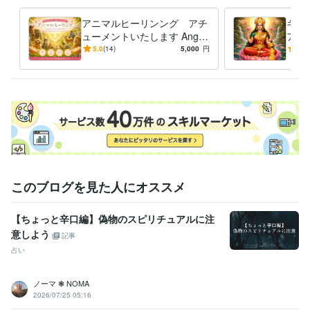
アニマルヒーリンング アチ
ギフ
ューメントいたします Angel
アチ
s of the Earth アニマルヒー
女神
5.0
(14)
5,000
円
5.0
リング
アチ
このブログを見た人にオススメ
【ちょっと辛口編】偽物のスピリチュアルに注
意しよう
記事
占い
ノーマ ❃ NOMA
2026/07/25 05:16