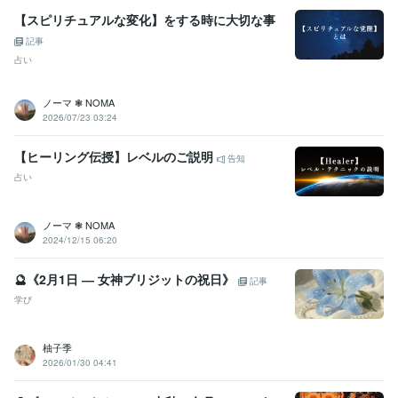
【スピリチュアルな変化】をする時に大切な事
記事
占い
ノーマ ❃ NOMA
2026/07/23 03:24
【ヒーリング伝授】レベルのご説明
告知
占い
ノーマ ❃ NOMA
2024/12/15 06:20
🔮《2月1日 ― 女神ブリジットの祝日》
記事
学び
柚子季
2026/01/30 04:41