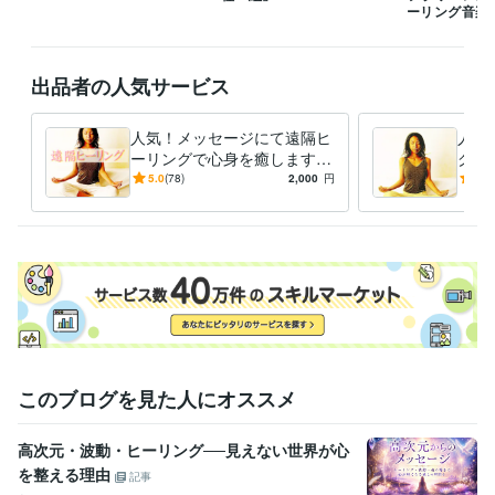
ーリング音楽
出品者の人気サービス
人気！メッセージにて遠隔ヒ
人気
ーリングで心身を癒します
グを
［波動］お悩みをメッセージ
［波
5.0
(78)
2,000
円
5.0
で頂き遠隔ヒーリングで心身
いて
癒します
癒し
このブログを見た人にオススメ
高次元・波動・ヒーリング──見えない世界が心
を整える理由
記事