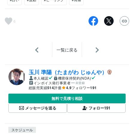
6
一覧に戻る
玉川 準陽（たまがわ じゅんや）
本人確認
機密保持契約(NDA)
インボイス発行事業者
未登録
総販売実績
514
評価
4.9
フォロワー
191
無料で見積り相談
メッセージを送る
フォロー
191
スケジュール