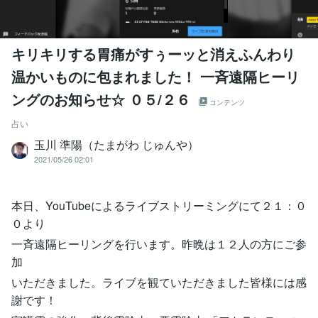
キリキリする胃痛がすぅーッと消えふんわり
温かいものに包まれました！ 一斉遠隔ヒーリ
ングのお知らせ☆ ０５/２６
コンテンツ
占い
玉川 準陽（たまがわ じゅんや）
2021/05/26 02:01
本日、YouTubeによるライブストリーミングにて２１：０
０より
一斉遠隔ヒーリングを行います。昨晩は１２人の方にご参
加
いただきました。ライブを観ていただきました皆様には感
謝です！