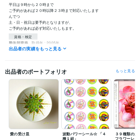
平日は９時から２０時まで

ご予約があれば２０時以降２３時まで対応いたします

んでつ

土・日・祝日は要予約となりますが、

ご予約があれば必ず対応いたしもます。
資格・検定
整体師資格
取得年 : 2005年
出品者の実績をもっと見る
エンジェルカード・リーディング資格
取得年 : 2007年
臼井式レイキ・第３過程修了
取得年 : 2008年
波動エネルギー伝授修了
取得年 : 2002年
普通自動車免許
取得年 : 1989年
出品者のポートフォリオ
もっと見る
車両建設機械（整地）資格
取得年 : 2019年
狩猟免許
取得年 : 2010年
銃所持免許
取得年 : 2010年
得意分野
占い
エンジェル占い　遠隔ヒーリング
愛の受け皿
波動パワーシール☆ 「４
３９種類のお
種１組」
フラワーレメ