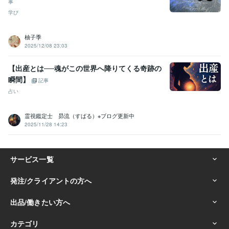
事
学び
柚子季
2025/12/08 23:03
【出産とは──魂がこの世界へ降りてくる奇跡の
瞬間】
記事
占い
霊視鑑定士 昴流（すばる）※ブログ更新中
2025/11/28 14:23