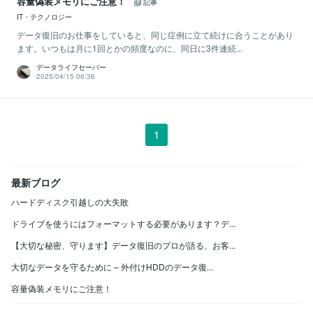
容量偽装メモリにご注意！
記事
IT・テクノロジー
データ復旧のお仕事をしていると、同じ症例に立て続けに合うことがあり
ます。いつもは月に1回とかの頻度なのに、同日に3件連続...
データライフセーバー
2025/04/15 06:36
1
最新ブログ
ハードディスク引越しの大失敗
ドライブを使うにはフォーマットする必要があります？デ...
【大切な秘密、守ります】データ復旧のプロが語る、お客...
大切なデータを守るために – 外付けHDDのデータ復...
容量偽装メモリにご注意！