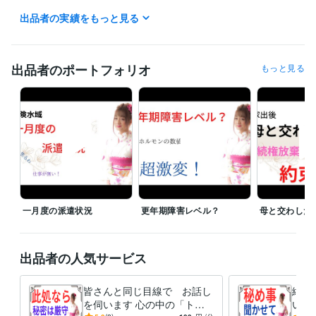
「男」から「女」へと　性別を変えた私が

出品者の実績をもっと見る
皆さんの「心の声」を　お聞きします。

ご希望の時間は「１分」からで　大丈夫ですよ(^_-)-☆

「短くって　拍子抜け　されないかなぁ？」なんて思わなくても　大丈
出品者のポートフォリオ
もっと見る
夫ですよ。

『愚痴』でも『悩み事』でも　なんでも　お聞きします。　

唯、

皆さんの背景を　より理解する為に　時々質問しながら　会話させて下
さいね。

相談料は　１分１００円

大切な「お金」を大事に使って頂く為にも

貴重な時間を悩み事で費やしてしまうのは　何か「損した気分？」

一月度の派遣状況
更年期障害レベル？
母と交わした
なら、

言いたい事だけを言って下さるだけでも　いいのかも。

私が「あわ　あわ」と言葉を探している間に

出品者の人気サービス
電話　切っちゃってもらっても　大丈夫ですよ。

皆さんと同じ目線で お話し
絶対
でも　いきなりだと驚いちゃうかも　なので

を伺います 心の中の「ト
い事
「切るよォ！」なんて声を掛けてもらって
