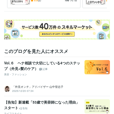
ゲ」を抜く お手伝いをさせ
言い
5.0
(2)
100
円
/分
5.0
一方的に受話器を置いてもらっても　構いませんよ。

て頂きます。
誓い
きま
注意点として

私は「カウンセリング」は出来ません。

その道の専門家では　ありません。

＝ココナラブログ＝

　エッセー色を解き放ち、

　私・虎紫志織の『人＆なり』を　余すことなく知ってもらいたく

　日記感覚で　語って参ります。
このブログを見た人にオススメ
受賞歴
　あすたいむ倶楽部　　ＬＧＢＴ体験談
　あすたいむ倶楽部　　Ｌ
ＧＢＴ体験談
　あすたいむ倶楽部　　ＬＧＢＴ体験談
ごぶごぶファ
Vol.６ ヘナ相談で大切にしている4つのステッ
ミリー　メンバー入り
ココナラ　登録
ココナラ　初出品
ココナ
プ（外見×髪のケア）
記事
ラ　初「フォロー＆お気に入り」
ココナラ　初めての御購入者様
コ
美容・ファッション
コナラ　『出品者ランク』レギュラー入り
得意分野
「外見オンチ」アドバイザー 山中登志子
2025/12/20 07:34
悩み相談・カウンセリング
お話を聞きます。
悩み事 専門性不可
悩み相談・カウンセリング
「性同一性障害」に関する体験談
【告知】新連載「53歳で美容師になった理由」
性同一性障害
スタート
告知
ライフスタイル