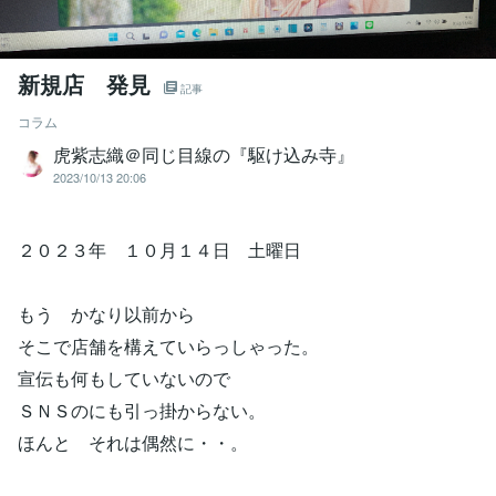
新規店 発見
記事
コラム
虎紫志織＠同じ目線の『駆け込み寺』
2023/10/13 20:06
２０２３年 １０月１４日 土曜日
もう かなり以前から
そこで店舗を構えていらっしゃった。
宣伝も何もしていないので
ＳＮＳのにも引っ掛からない。
ほんと それは偶然に・・。