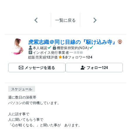
一覧に戻る
虎紫志織＠同じ目線の『駆け込み寺』
本人確認
機密保持契約(NDA)
インボイス発行事業者
未登録
総販売実績
12
評価
5.0
フォロワー
124
メッセージを送る
フォロー
124
スケジュール
週に数日の深夜帯

パソコンの前で待機しています。

人に話す事で

人に聞いてもらう事で

「心が軽くなる。」と聞いた事が　あります。
