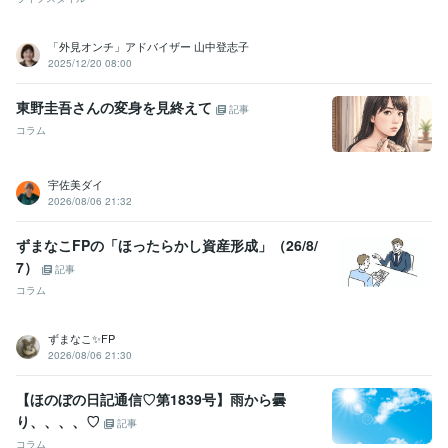
「外見オンチ」アドバイザー 山中登志子
2025/12/20 08:00
東野圭吾さんの変身を見終えて
記事
コラム
宇佐美ダイ
2026/08/06 21:32
ずまなこFPの「ほったらかし資産形成」（26/8/
7）
記事
コラム
ずまなこ✨FP
2026/08/06 21:30
【ほのぼの日記通信♡第1839号】雨から曇
り、、、、♡
記事
コラム