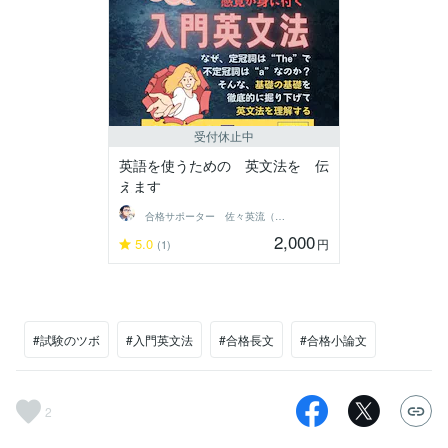
受付休止中
英語を使うための 英文法を 伝
えます
合格サポーター 佐々英流（ササエル）
2,000
5.0
円
(1)
#試験のツボ
#入門英文法
#合格長文
#合格小論文
2