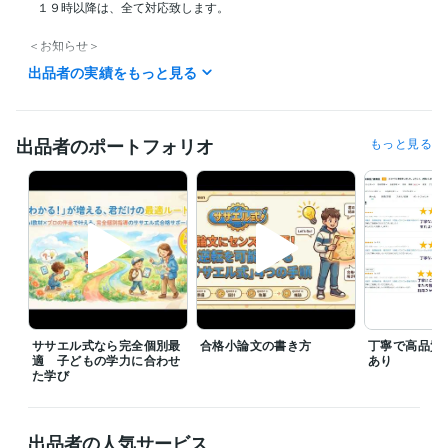
   １９時以降は、全て対応致します。

＜お知らせ＞

　　30日未満での無限添削は、個別見積にて対応致します。

出品者の実績をもっと見る
経験職種
エンジニア / 情報システム・社内SE
経験年数 : 35年
出品者のポートフォリオ
もっと見る
管理 / 管理会計
経験年数 : 30年
管理 / 内部監査・内部統制
経験年数 : 20年
ライフスタイル・その他 / 講師・インストラクター
経験年数 : 20年
ライフスタイル・その他 / ファイナンシャルプランナー
経験年数 : 3
年
職歴
大手ベンダー
1989年3月 ~ 現在
ササエル式 合格サポート（小学校低学年～大学受験対応）
2022年
12月 ~ 現在
ササエル式なら完全個別最
合格小論文の書き方
丁寧で高品質
適 子どもの学力に合わせ
あり
受賞歴
た学び
ココナラに登録致しました。よろしく、お願いします。
ココナラで
ゴールドになりました。有難うございます。
ココナラでプラチナに
なりました。有難うございます!
個人事業主として、オンライン塾の
出品者の人気サービス
代表になりました。