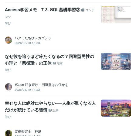
得意分野
Access学習メモ 7-3. SQL基礎学習③
コンテ
学習指導・資格・キャリア相談
合格小論文の書き方　伝授
ンツ
情報処理試験
資格試験
受験勉強
中学入試
高校入試
大学入試
学び
小論文
逆転合格
学習支援
合格
ライティング・翻訳
解説系記事のライティング
詐欺
ビジネス
仕事
哲学
レポート
法律
バグったちびメカゴジラ
2026/08/10 16:58
学歴
国立大学
1985年3月 ~ 1989年2月
なぜ彼を追うほど冷たくなるの？回避型男性の
心理と「悪循環」の正体
語学力
記事
英語
日常会話レベル
学び
巡⭐︎jun 好き避け・回避型はお任せを
2026/08/10 14:22
幸せな人は絶対にやらない──人生が重くなる人
だけが続けている習慣
記事
学び
霊視鑑定士 神凪