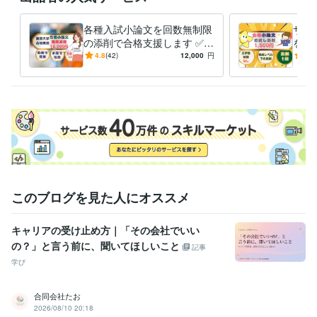
資格・検定
各種入試小論文を回数無制限
ササ
情報処理技術者（システム監査技術者）
取得年 : 2010年
の添削で合格支援します ✅合
を 
情報処理技術者（情報セキュリティスペシャリスト）
取得年 : 2010
格ノウハウ＋✅添削無限でM
の文
4.8
(42)
12,000
円
5.0
年
ARCH、関関同立で合格実績
MA
情報処理安全確保支援士
取得年 : 2017年
有
情報処理技術者（プロジェクトマネージャ）
取得年 : 2011年
情報処理技術者（ITストラテジスト）
取得年 : 2011年
PMP（Project Management Professional）
取得年 : 2009年
金融渉外技能審査（FP3級）
取得年 : 2022年
金融渉外技能審査（FP2級）
取得年 : 2023年
プログラミング言語・フレームワーク
C:3年
Python:1年
このブログを見た人にオススメ
ビジネス・クリエイティブツール
Canva:3年
Excel:35年
freee:3年
ChatGPT:1年
ペライチ:1年
キャリアの受け止め方｜「その会社でいい
Google サイト:1年
Google スプレッドシート:1年
の？」と言う前に、聞いてほしいこと
記事
Google スライド:1年
Google ドキュメント:1年
PowerPoint:25年
学び
Word:30年
Vrew:1年
合同会社たお
その他ツール
2026/08/10 20:18
Gemini:1年
notobookLM:0年