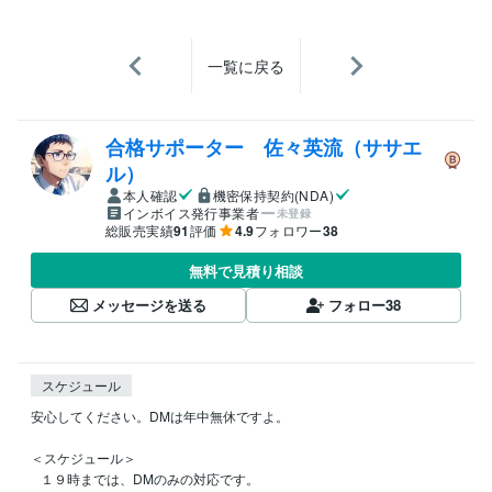
一覧に戻る
合格サポーター 佐々英流（ササエ
ル）
本人確認
機密保持契約(NDA)
インボイス発行事業者
未登録
総販売実績
91
評価
4.9
フォロワー
38
無料で見積り相談
メッセージを送る
フォロー
38
スケジュール
安心してください。DMは年中無休ですよ。

＜スケジュール＞

   １９時までは、DMのみの対応です。
