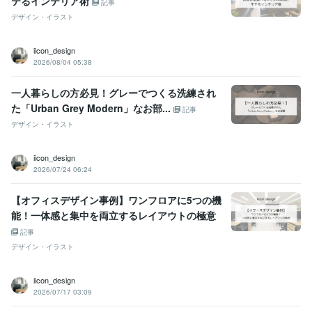
テるインテリア術
記事
デザイン・イラスト
iicon_design
2026/08/04 05:38
一人暮らしの方必見！グレーでつくる洗練され
た「Urban Grey Modern」なお部...
記事
デザイン・イラスト
iicon_design
2026/07/24 06:24
【オフィスデザイン事例】ワンフロアに5つの機
能！一体感と集中を両立するレイアウトの極意
記事
デザイン・イラスト
iicon_design
2026/07/17 03:09