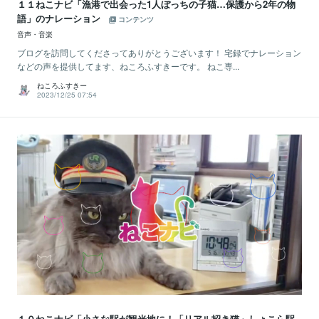
１１ねこナビ「漁港で出会った1人ぼっちの子猫…保護から2年の物
語」のナレーション
コンテンツ
音声・音楽
ブログを訪問してくださってありがとうございます！ 宅録でナレーション
などの声を提供してます、ねころふすきーです。 ねこ専...
ねころふすきー
2023/12/25 07:54
１０ねこナビ「小さな駅が観光地に！「リアル招き猫」しょこら駅