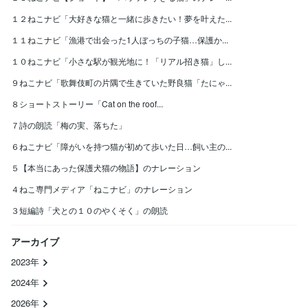
１２ねこナビ「大好きな猫と一緒に歩きたい！夢を叶えた...
１１ねこナビ「漁港で出会った1人ぼっちの子猫…保護か...
１０ねこナビ「小さな駅が観光地に！「リアル招き猫」し...
９ねこナビ「歌舞伎町の片隅で生きていた野良猫「たにゃ...
８ショートストーリー「Cat on the roof...
７詩の朗読「梅の実、落ちた」
６ねこナビ「障がいを持つ猫が初めて歩いた日…飼い主の...
５【本当にあった保護犬猫の物語】のナレーション
４ねこ専門メディア「ねこナビ」のナレーション
３短編詩「犬との１０のやくそく」の朗読
アーカイブ
2023年
2024年
2026年