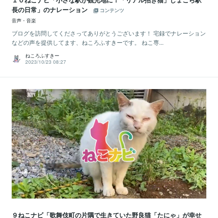
長の日常」のナレーション
コンテンツ
音声・音楽
ブログを訪問してくださってありがとうございます！ 宅録でナレーション
などの声を提供してます、ねころふすきーです。 ねこ専...
ねころふすきー
2023/10/23 08:27
９ねこナビ「歌舞伎町の片隅で生きていた野良猫「たにゃ」が幸せ