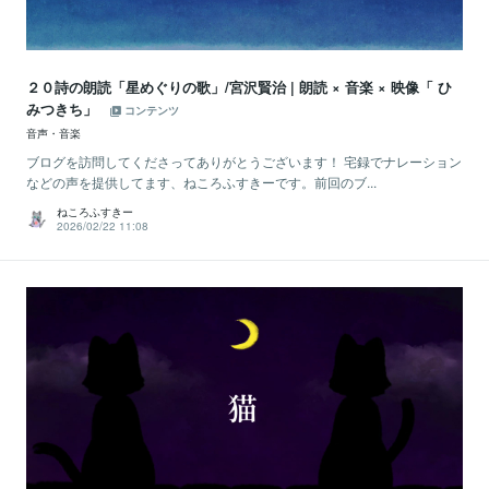
２０詩の朗読「星めぐりの歌」/宮沢賢治 | 朗読 × 音楽 × 映像「 ひ
みつきち」
コンテンツ
音声・音楽
ブログを訪問してくださってありがとうございます！ 宅録でナレーション
などの声を提供してます、ねころふすきーです。前回のブ...
ねころふすきー
2026/02/22 11:08