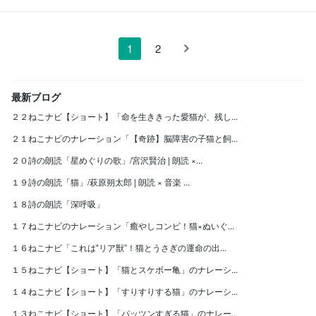
1
2
最新ブログ
２２ねこナビ【ショート】「命を生ききった愛猫が、残し...
２１ねこナビのナレーション「【奇跡】脳障害の子猫と飼...
２０詩の朗読「星めぐりの歌」/宮沢賢治 | 朗読 ×...
１９詩の朗読「猫」/萩原朔太郎 | 朗読 × 音楽 ...
１８詩の朗読「深呼吸」
１７ねこナビのナレーション「癒やしコンビ！猫×ぬいぐ...
１６ねこナビ「これは‟リア獣”！猫とうさぎの運命の出...
１５ねこナビ【ショート】「猫とスケボー亀」のナレーシ...
１４ねこナビ【ショート】「すりすりする猫」のナレーシ...
１３ねこナビ【ショート】「パッツンすぎる猫」のナレー...