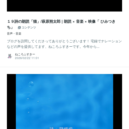
１９詩の朗読「猫」/萩原朔太郎 | 朗読 × 音楽 × 映像「 ひみつき
ち」
コンテンツ
音声・音楽
ブログを訪問してくださってありがとうございます！ 宅録でナレーション
などの声を提供してます、ねころふすきーです。今年から...
ねころふすきー
2026/02/22 11:01