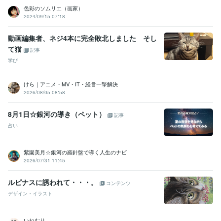
色彩のソムリエ（画家）
2024/09/15 07:18
動画編集者、ネジ4本に完全敗北しました そし
て猫
記事
学び
けら｜アニメ・MV・IT・経営一撃解決
2026/08/05 08:58
8月1日☆銀河の導き（ペット）
記事
占い
紫園美月☆銀河の羅針盤で導く人生のナビ
2026/07/31 11:45
ルピナスに誘われて・・・。
コンテンツ
デザイン・イラスト
いねむり