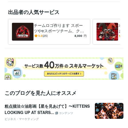
出品者の人気サービス
チームロゴ作ります スポー
オリ
ツやeスポーツチーム、クラ
ます
ブ、サークル等に
コッ
5.0
(25)
8,000
円
5.0
ター
このブログを見た人にオススメ
粗点描法☆油彩画【星を見あげて】〜KITTENS
LOOKING UP AT STARS...
コンテンツ
ビジネス・マーケティング