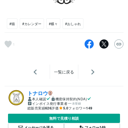
#猫
#カレンダー
#蝶々
#おしゃれ
1
一覧に戻る
トナロウ
本人確認
機密保持契約(NDA)
インボイス発行事業者
未登録
総販売実績
626
評価
5.0
フォロワー
149
無料で見積り相談
メッセージを送る
フォロー
149