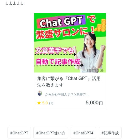
↓↓↓↓↓
集客に繋がる『Chat GPT』活用
法を教えます
かみかわ＠個人サロン集客の専門家
5,000
5.0
円
(7)
#ChatGPT
#ChatGPT使い方
#ChatGPT4
#記事作成