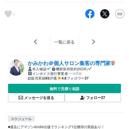
3
一覧に戻る
かみかわ＠個人サロン集客の専門家
本人確認
機密保持契約(NDA)
インボイス発行事業者
未登録
総販売実績
83
評価
4.8
フォロワー
27
無料で見積り相談
メッセージを送る
フォロー
27
スケジュール
■過去にアマゾンkindle出版でランキング1位獲得の実績あり！
