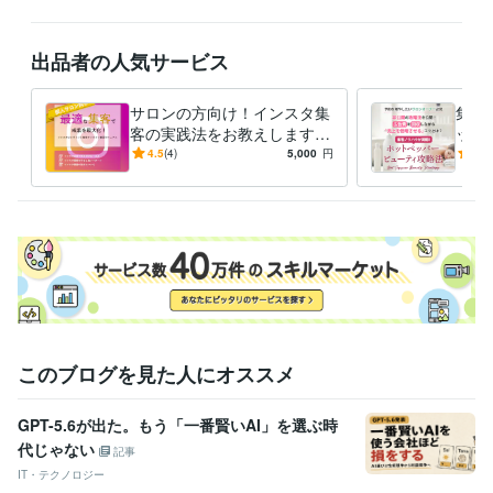
出品者の人気サービス
サロンの方向け！インスタ集
集客
客の実践法をお教えします S
ッパ
NS苦手なサロンの方へ！イ
活用
4.5
(4)
5,000
円
4.7
ンスタ集客の実践法をお教え
ーテ
します
このブログを見た人にオススメ
GPT-5.6が出た。もう「一番賢いAI」を選ぶ時
代じゃない
記事
IT・テクノロジー