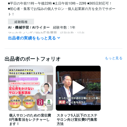
■平日の午前11時～午後22時 ■土日午前10時～22時 ■365日対応可！

■初心者・集客でお悩みの個人サロン・個人起業家の方を全力でサポー
ト！
経験職種
AI・機械学習 / AIライター
経験年数 : 1年
マーケティング / Web広告運用
経験年数 : 10年
出品者の実績をもっと見る
マーケティング / SNSマーケティング
経験年数 : 10年
コンサルタント / 経営コンサルタント
経験年数 : 10年
職歴
出品者のポートフォリオ
もっと見る
㈱プライドワンコーポレーション
2005年1月 ~ 現在
得意分野
オンラインレッスン・習い事
ブログ集客　インスタ集客
ビジネス 集客
個人サロンのための宣伝費
スタッフ5人以下のエステ
0円集客法をレクチャーし
サロン向け宣伝費0円集客
ます！
方法