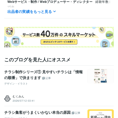
Webサービス・制作 / Webプロデューサー・ディレクター
経験年数 :
15年
出品者の実績をもっと見る
Webサービス・制作 / Webコンテンツ企画・編集
経験年数 : 15年
Webサービス・制作 / ECサイト運営・ECコンサルタント
経験年数 :
10年
マーケティング / Web広告運用
経験年数 : 15年
マーケティング / SNSマーケティング
経験年数 : 15年
職歴
有限会社汲沢オートサービス
2014年6月 ~ 現在
得意分野
このブログを見た人にオススメ
デザイン制作
流行やコンセプトにマッチしたデザイン
多くの業界の制作
チラシ制作シリーズ① 見やすいチラシは「情報
動画編集・映像制作
ニーズに合わせたハイクオリティな動画制作
商
の順番」で決まります
品撮影（写真・動画）
記事
EC業界等
デザイン・イラスト
学歴
横浜隼人高等学校
1992年3月 ~ 1995年2月
むくみん
2026/07/12 03:41
チラシ集客がうまくいかない本当の原因
記事