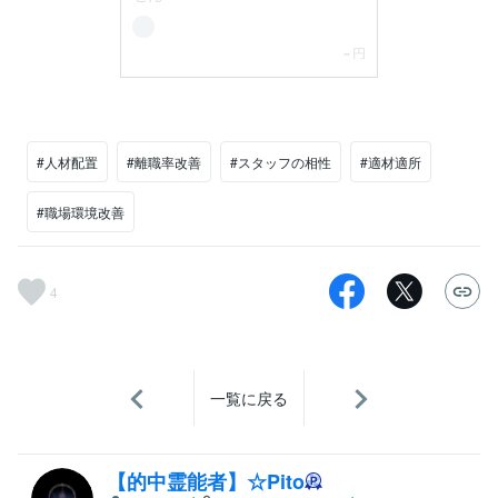
#人材配置
#離職率改善
#スタッフの相性
#適材適所
#職場環境改善
4
一覧に戻る
【的中霊能者】☆Pito