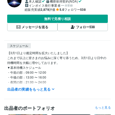
本人確認
機密保持契約(NDA)
インボイス発行事業者
未登録
総販売実績
2,879
評価
5.0
フォロワー
538
無料で見積り相談
メッセージを送る
フォロー
538
スケジュール
【3月1日より鑑定時間を拡大いたしました】

これまで以上に皆さまのお悩みに深く寄り添うため、3月1日より日中の
待機時間を大幅に増やしております。

▼基本待機スケジュール

・午前の部：09:00 〜 12:00

・午後の部：13:00 〜 16:00

・夜間の部：21:00 〜 24:00

・DMは24時間365日受付

出品者の実績をもっと見る
「今、この瞬間の彼の気持ちを知りたい」

「仕事の休憩中に、少しだけ心を軽くしたい」

そんなお声にお応えできるよう、朝から深夜まで心を込めて待機してお
ります。

出品者のポートフォリオ
もっと見る
※鑑定中や離席中の場合は「再開したら通知を受け取る」をご設定くださ