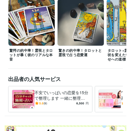
い。枠が空き次第、優先的にご案内させていただきます。

※2,500人以上の鑑定実績に基づき、どのような複雑なご事情でも偏見な
くお受けいたします。安心してお声がけくださいね。

※上記以外もスケジュールが空き次第、随時受付しております。

【霊視鑑定】

私の霊視・透視は、単なる感覚や直感ではありません。

過去・現在・未来の情景や感情を、まるで映像のように明確な「視覚情
驚愕の的中率！霊視とタロ
驚きの的中率！タロットと
タロット×霊
報」として捉えます。

ットが暴く彼のリアルな本
霊視で占う恋愛運
状を変えたい
そのうえで、視えた情報を曖昧にせず、すべて正確な言葉としてお伝え
音
せへの道標
することを、プロとしての責任としています。
経験職種
人事 / 新卒採用
経験年数 : 10年
出品者の人気サービス
人事 / 中途採用
経験年数 : 10年
人事 / 評価・報酬
経験年数 : 19年
不安でいっぱいの恋愛を15分
ワイ
人事 / 人材開発・人材育成・研修
経験年数 : 27年
で整理します 一緒に整理し
再起
ていきますね☆不倫/復縁/透
まっ
5.0
(9)
6,500
円
5.0
職歴
視/復縁/恋愛系
呼び
神社霊視・透視鑑定士（1999年〜現在）
1998年12月 ~ 現在
メンタルトレーニング会社
2010年3月 ~ 現在
受賞歴