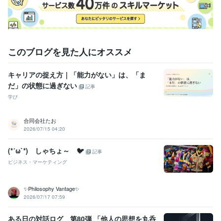
神社で毎日開催「 心を整える神社カウンセリング」満員御礼
人材育
成コンサルティング研修〜考えを言葉にする方法〜
スーパーバイザ
ーとしての経験からのカウンセリング・心理療法
メール恋愛カウン
セリング（完全予約制）
メール仕事術カウンセリング「磨く、仕事
術」
地元食材配達会社より「誕生月別タロット占い」月刊連載
地元
このブログを見た人にオススメ
フリーペーパーに「星座占い」を毎週掲載
地元派遣会社より「ちょ
っとひといきコーナー」コラムを月刊執筆
霊視施術『地域版モンド
セレクション最高金賞』に選出
キャリアの捉え方｜「能力がない」は、「ま
だ」の状態に過ぎない
記事
資格・検定
学び
メンタル心理カウンセラー
取得年 : 2018年
上級心理カウンセラー
取得年 : 2018年
合同会社たお
得意分野
2026/07/15 04:20
占い
霊視・透視 
心理カウンセリング
恋愛
結婚
仕事
霊視
透視
占い
復縁
縁結び
不倫
(*´ω`*) しゃちょ～ 🐦
記事
悩み相談・カウンセリング
ご縁結び
開運成就
ビジネス・マーケティング
片思い
両思い
夫婦
借金
マイホーム
同性愛
妊活
経営
ビジネス
人間関係
✨Philosophy Vantage✨
2026/07/17 07:59
ある日の対話ログ 第80弾 「他人の思想を丸呑