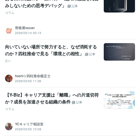
みしないための思考デバッグ」
記事
コラム
骨格屋ossan
2026/05/14 00:13
向いていない場所で努力すると、なぜ消耗する
のか？四柱推命で見る「環境との相性」
記事
占い
hoshi☆四柱推命鑑定士
2026/03/05 11:36
【Y-Biz】キャリア支援は「離職」への片道切符
か？成長を加速させる組織の条件
記事
コラム
YCキャリア相談室
2026/03/05 10:08