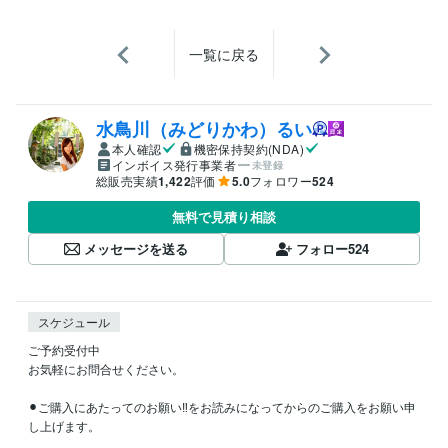
一覧に戻る
水鳥川（みどりかわ）るい
本人確認
機密保持契約(NDA)
インボイス発行事業者
未登録
総販売実績
1,422
評価
5.0
フォロワー
524
無料で見積り相談
メッセージを送る
フォロー
524
スケジュール
ご予約受付中

お気軽にお問合せください。

⚫︎ご購入にあたってのお願い‼️をお読みになってからのご購入をお願い申
し上げます。
