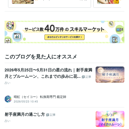
ぐ！オラクルメッセージお届
オラ
調整し、対応いたします。

けします
テキストサービスは、

ご相談内容の詳細をトークルームにお願いいたします。

ご依頼内容によっては、お受けできない場合もございます。

何卒、ご了承くださいませ。

経験職種
このブログを見た人にオススメ
営業 / 個人営業
経験年数 : 3年
事務・ビジネスサポート / 事務（一般事務）
経験年数 : 15年
2026年5月25日〜5月31日の星の流れ｜射手座満
ライフスタイル・その他 / 占い師
経験年数 : 3年
月とブルームーン、これまでの歩みに花...
記事
資格・検定
占い
スピリチュアルタロット士
取得年 : 2021年
数秘術鑑定士
取得年 : 2021年
晴虹（セイコー） 転換期専門 鑑定師
オラクル認定コンサルタント
取得年 : 2021年
2026/05/23 10:45
得意分野
射手座満月の過ごし方
占い
ＴＲ潜在数秘術【オリジナル数秘術】
霊感霊視タロットリーデ
記事
ィング
オラクルリーディング
占い
恋愛、復縁、不倫