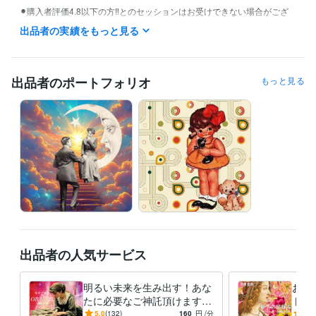
⚫︎購入者評価4.8以下の方‼️とのセッションはお受けできない場合がござ
います。

出品者の実績をもっと見る
⚫︎ココナラご新規様‼️購入者評価のついていない方‼️とのセッションはお
受けできない場合がございます。

『今すぐ相談』のご購入は

出品者のポートフォリオ
もっと見る
毎時20分〜24分、50分〜54分を

避けて頂けますと、助かります。自動キャンセル等でご迷惑をお掛けす
ることが無くなります。（システム上）

『今すぐ相談』はシステム上、ドタキャン不可！となります。

ご購入にあたってのお願いをお読みにならずにご購入され、セッション
不可の場合でも、数秒で結構ですのでお電話に出て頂くカタチとなりま
す。

＊システム上、数秒分（1分）の料金は発生し、返金いたしかねますの
で、ご了承した上で購入されて下さい。

出品者の人気サービス
予約購入して頂いた際は、ご希望のお時間

お知らせください。

明るい未来を生み出す！あな
お相
たに必要なご神託頂けます
ト+
＊ご予約での発信はシステム上毎時00〜、30〜

☆神秘的な引力の法則☆今す
けな
5.0
(132)
160
円
/分
5.0