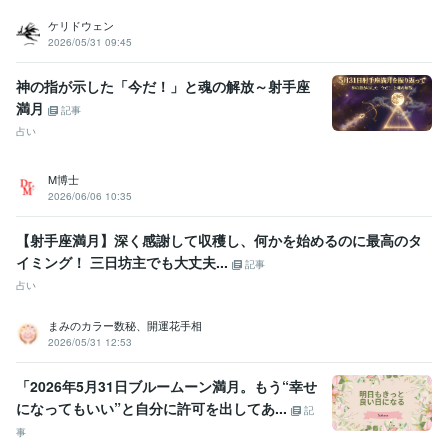
悩み相談・カウンセリング
今誰かに聞いて欲しい
パワハラ、モラハラ
ケリドウェン
2026/05/31 09:45
神の指が示した「今だ！」と魂の解放～射手座
満月
記事
占い
M博士
2026/06/06 10:35
【射手座満月】深く感謝して収穫し、何かを始めるのに最高のタ
イミング！ 三日坊主でも大丈夫...
記事
占い
まみのカラー数秘、開運花手相
2026/05/31 12:53
「2026年5月31日ブルームーン満月。もう“幸せ
になってもいい”と自分に許可を出してあ...
記
事