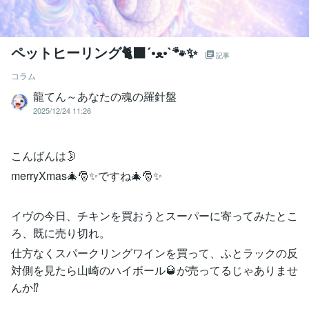
ペットヒーリング🐈‍⬛´•ﻌ•`🐾✨
記事
コラム
龍てん～あなたの魂の羅針盤
2025/12/24 11:26
こんばんは🌛
merryXmas🎄🎅✨ですね🎄🎅✨
イヴの今日、チキンを買おうとスーパーに寄ってみたとこ
ろ、既に売り切れ。
仕方なくスパークリングワインを買って、ふとラックの反
対側を見たら山崎のハイボール🥃が売ってるじゃありませ
んか⁉️