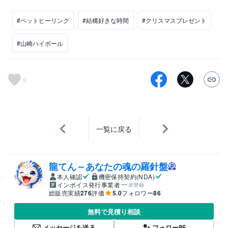
#ペットヒーリング
#結構好きな時間
#クリスマスプレゼント
#山崎ハイボール
9
一覧に戻る
龍てん～あなたの魂の羅針盤
本人確認
機密保持契約(NDA)
インボイス発行事業者
未登録
総販売実績
276
評価
5.0
フォロワー
86
無料で見積り相談
メッセージを送る
フォロー
86