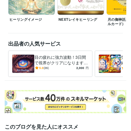
ヒーリングイメージ
NEXTレイキヒーリング
月の御神託カ
ルカード)
出品者の人気サービス
目の疲れに強力波動！3日間
突然
で視界がクリアになります
経痛
疲れ目に心地よい癒しの波動
み、
5.0
(36)
2,000
円
5.0
を与え、眼精疲労を撃退！
てお
このブログを見た人にオススメ