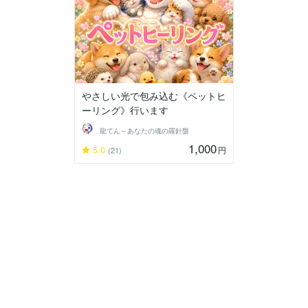
やさしい光で包み込む《ペットヒ
ーリング》行います
龍てん～あなたの魂の羅針盤
1,000
5.0
円
(21)