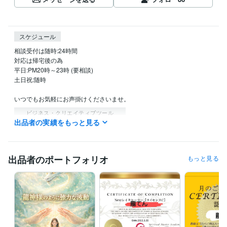
スケジュール
相談受付は随時:24時間

対応は帰宅後の為

平日:PM20時～23時 (要相談)

土日祝:随時

ビジネス・クリエイティブツール
出品者の実績をもっと見る
Excel:10年
PowerPoint:10年
Word:10年
Adobe Photoshop:10年
Adobe Illustrator:10年
得意分野
出品者のポートフォリオ
もっと見る
占い
NEXTレイキヒーリング
学歴
デザイン系専門学校
1996年3月 ~ 2000年2月