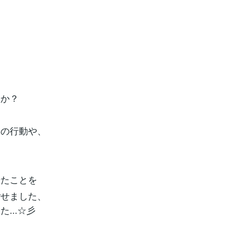
すか？
分の行動や、
せたことを
ごせました、
...☆彡