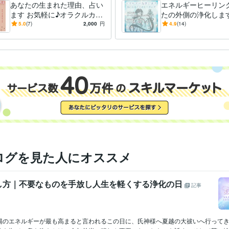
★お問い合わせもメッセージで遠慮なくお尋ねください。"
あなたの生まれた理由、占い
エネルギーヒーリング あ
ます お気軽に♪オラクルカー
たの外側の浄化します
占い
タロット、オラクルカード
エネルギーの浄化、お祓い、活用
分野
ドを引いてリーディングしま
して気持ちを軽くす
5.0
(7)
2,000
円
4.9
(14)
ヒーリング 占い
す。
プローチをするサー
英語
日常会話レベル
力
ログを見た人にオススメ
し方｜不要なものを手放し人生を軽くする浄化の日
記事
陽のエネルギーが最も高まると言われるこの日に、氏神様へ夏越の大祓いへ行って