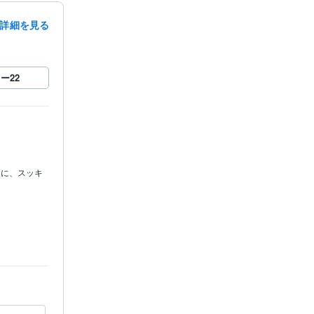
詳細を見る
ロー
22
ちに、スッキ
に離席する場
かしつけから