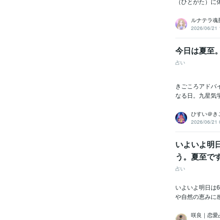
（ひとがた）に
ルナテラ魂
2026/06/21 
今日は夏至
占い
きごころアドバ
なる日。九星気
ひすい＠き
2026/06/21 
いよいよ明
う。夏至で
占い
いよいよ明日は
や自然の恵みに感
咲良｜恋愛