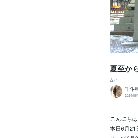
夏至か
占い
千斗
2024/06/
こんにちは
本日6月2