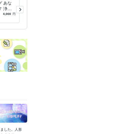
な
2か月以内に出会える貴方の
 浄化
お相手占います 出逢いがな
る改善ア
いとお悩みの方、元インドア
4,000
円
5.0
(8)
3,000
円
ビス
な私も結婚できました
きました。人形