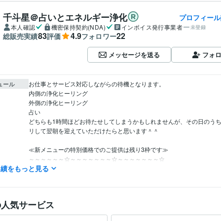
千斗星＠占いとエネルギー浄化
プロフィール
本人確認
機密保持契約(NDA)
インボイス発行事業者
未登録
83
4.9
22
総販売実績
評価
フォロワー
メッセージを送る
フォ
ュール
お仕事とサービス対応しながらの待機となります。

内側の浄化ヒーリング

外側の浄化ヒーリング

占い

どちらも1時間ほどお待たせしてしまうかもしれませんが、その日のう
リして翌朝を迎えていただけたらと思います＾＾

≪新メニューの特別価格でのご提供は残り3枠です≫

～～～～～～☆～～～～～～～☆～～～～～～～☆

実績をもっと見る
★基本的に、10時～21時半頃 待機しております。ママ業もあり、早々
合もあります。

★電話のオープン時間は少ないのですがWebは対応してます。

★電話も離席中でも対応出来る場合もあります。

の人気サービス
メッセージにてお気軽にご相談ください。夜分の返信がないい場合は寝
の寝落ちの可能性が高いです。
