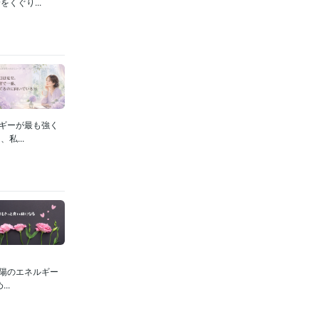
くぐり...
ギーが最も強く
...
陽のエネルギー
..