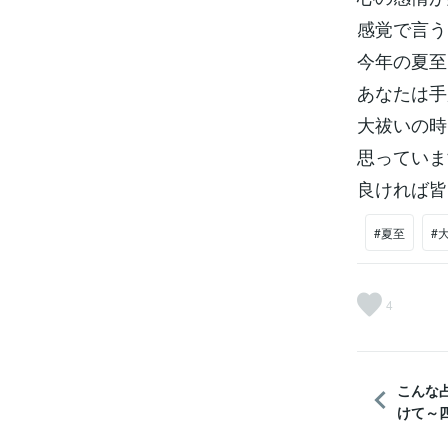
感覚で言う
今年の夏至
あなたは手
大祓いの時
思っていま
良ければ皆
#夏至
#
4
こんな
けて～