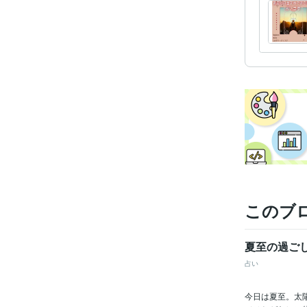
得意
語学
このブ
夏至の過ご
占い
今日は夏至。太