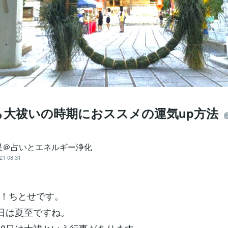
ら大祓いの時期におススメの運気up方法
星＠占いとエネルギー浄化
21 08:31
！ちとせです。
1日は夏至ですね。