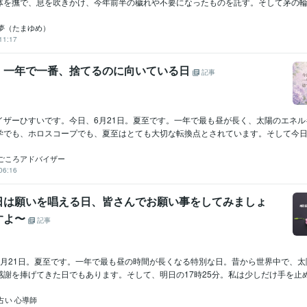
体を撫で、息を吹きかけ、今年前半の穢れや不要になったものを託す。そして茅の輪を
夢（たまゆめ）
11:17
。一年で一番、捨てるのに向いている日
記事
イザーひすいです。今日、6月21日。夏至です。一年で最も昼が長く、太陽のエネル
学でも、ホロスコープでも、夏至はとても大切な転換点とされています。そして今日、私
ごころアドバイザー
06:16
日は願いを唱える日、皆さんでお願い事をしてみましょ
すよ〜
記事
6月21日。夏至です。一年で最も昼の時間が長くなる特別な日。昔から世界中で、太
謝を捧げてきた日でもあります。そして、明日の17時25分。私は少しだけ手を止め.
占い 心導師