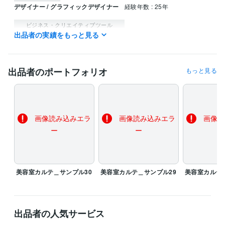
デザイナー / グラフィックデザイナー
経験年数 : 25年
ビジネス・クリエイティブツール
出品者の実績をもっと見る
Adobe Photoshop:27年
Adobe Illustrator:27年
得意分野
デザイン制作
ヘアーサロンのカルテ
スタンプカード・ポイントカー
出品者のポートフォリオ
もっと見る
ド
美容室
飲食店
整骨院
企業
ビューティサロン
個人
デザイン制作
ヘアーサロン会社案内パンフレット
美容室
理容室
画像読み込みエラ
画像読み込みエラ
画像読
学歴
武蔵野美術大学
1998年3月 ~ 2022年2月
ー
ー
美容室カルテ＿サンプル30
美容室カルテ＿サンプル29
美容室カルテ
出品者の人気サービス