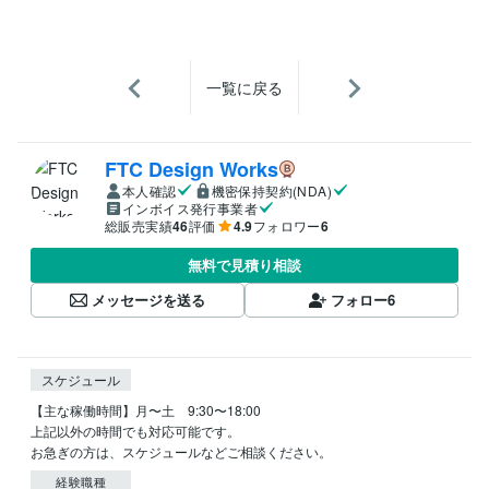
一覧に戻る
FTC Design Works
本人確認
機密保持契約(NDA)
インボイス発行事業者
総販売実績
46
評価
4.9
フォロワー
6
無料で見積り相談
メッセージを送る
フォロー
6
スケジュール
【主な稼働時間】月〜土　9:30〜18:00

上記以外の時間でも対応可能です。

お急ぎの方は、スケジュールなどご相談ください。
経験職種