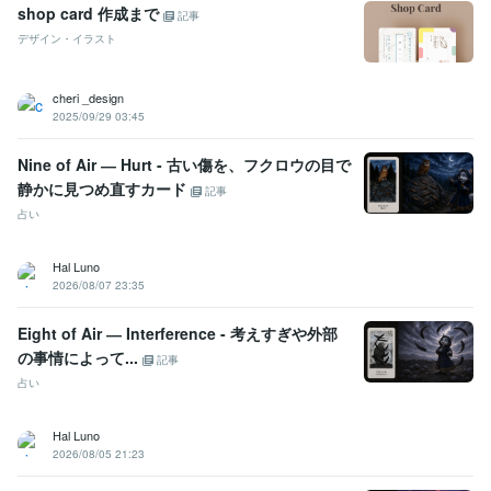
shop card 作成まで
記事
デザイン・イラスト
cheri _design
2025/09/29 03:45
Nine of Air ― Hurt - 古い傷を、フクロウの目で
静かに見つめ直すカード
記事
占い
Hal Luno
2026/08/07 23:35
Eight of Air ― Interference - 考えすぎや外部
の事情によって...
記事
占い
Hal Luno
2026/08/05 21:23