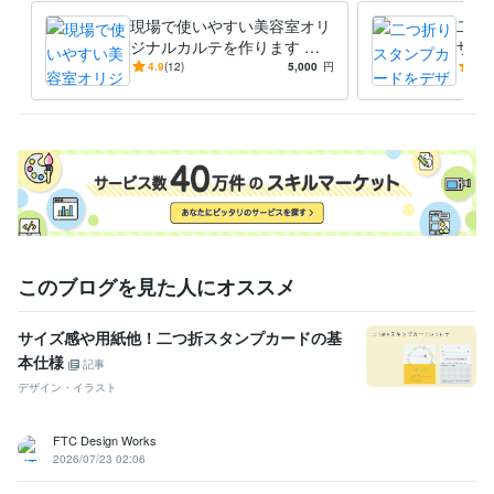
現場で使いやすい美容室オリ
二つ
ジナルカルテを作ります 印
ザイ
刷対応！ロゴ入れ無料！デザ
以外
4.9
(12)
5,000
円
5.0
イン見本30種類から制作可
刷ま
能！
このブログを見た人にオススメ
サイズ感や用紙他！二つ折スタンプカードの基
本仕様
記事
デザイン・イラスト
FTC Design Works
2026/07/23 02:06