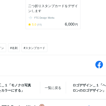
二つ折りスタンプカードをデザイ
ンします
FTC Design Works
6,000
5.0
円
(11)
イン
#名刺
#スタンプカード
工＿１「モノクロ写真
ロゴデザイン＿１「ヘ
一覧に戻る
をカラーにする」
ロンのロゴデザイン」