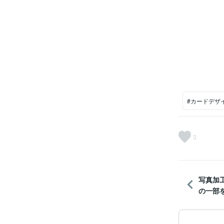
#カードデザ
3
写真加
の一部