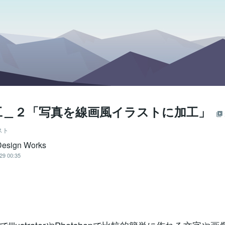
工＿２「写真を線画風イラストに加工」
スト
esign Works
29 00:35