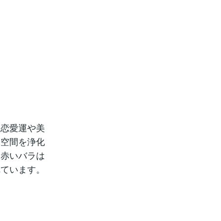
に恋愛運や美
、空間を浄化
、赤いバラは
れています。