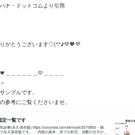
ハナ・ドットコムより引用
りがとうございます♡(^^♪💚💖💜
💗＿＿＿＿＿＿💛＿＿＿＿
＞
サンプルです。
の参考にご覧くださいませ。
鑑定一覧です
(永久保存版) https://coconala.com/services/2570850・個
で永久保存版です。 ・内面の基本、外での対応、決断の仕方が