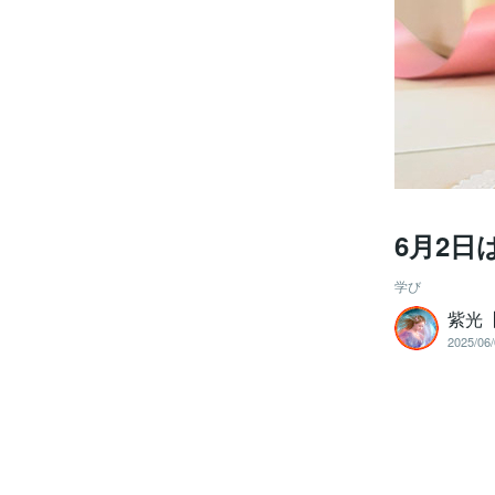
6月2日
学び
紫光【
2025/06/