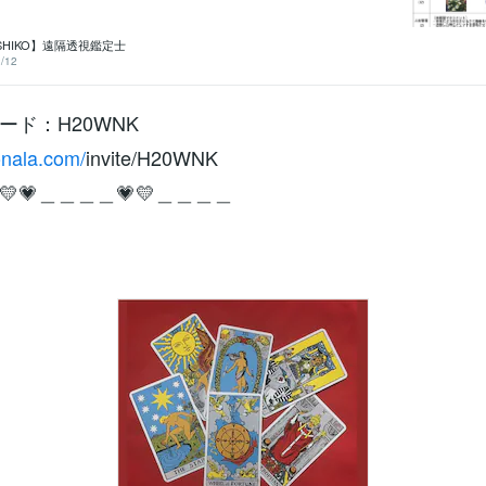
診断(永久保存版) https://coconala.com/services/257085
てわかります、好きなこと、嫌いなこと、誉め言葉、タブーなど
カレンダー https://coconala.com/services/2613102◎運氣
SHIKO】遠隔透視鑑定士
で巡って来ます。 12日に2日間空亡12ケ月に2ｹ月空亡 12年に2
/12
す。 空亡(要注意日)とは ※空亡(ｸｳﾎﾞｳ)＝大殺界＝天中殺＝厄
＝運気が下がる時 ※空亡とは天が味方してくれない時です、病
通事故、交通違反などが起き命に重大な事になりやすいです。 ※
ード：H20WNK
欠如している状態を指してこれにより、その場所や方位が運気
な影響を与えます。 ※八方塞がりは360度塞がっていますが、唯
ころがあります、それは「上」です、この上とは、魂の成長す
onala.com/
invite/H20WNK
す。 魂の成長は『 333文字の言霊 』をお勧めいたします。 ※空
転職、事業、恋愛、結婚、他の事もうまく行きませんのでご注
💗＿＿＿＿💗💛＿＿＿＿
 ※大事な用事、契約、デートなどは日々のカレンダーの必ず良い
します。（赤枠省く） どうしても良くない日だったら発言や契
です。 ※空亡の年、空亡の月、空亡の日は特に注意すること。 ●
ンダーのベクトルです。 ◎5