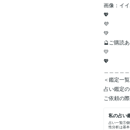
画像：イイ
💖
💜
💚
🔮ご購読あ
💛
💖
＿＿＿＿＿
＜鑑定一覧
占い鑑定の
ご依頼の際
私の占い
占い一覧①個性診断
性分析は基本