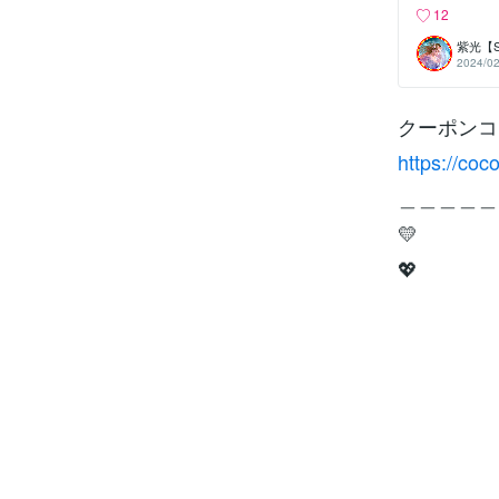
わかります。②性格
12
0・性格や全
などです。 ③運氣
紫光【
運氣は12周期
2024/02
年間空亡が来ま
＝八方塞がり
気、怪我、交
クーポンコ
吉気や生気が
や繁栄に不利
一開いてると
https://coc
る時期の事で
亡から始めた
＿＿＿＿＿
意ください。
日◎にお願い
💛
約は慎むこと
月の運氣カレ
💖