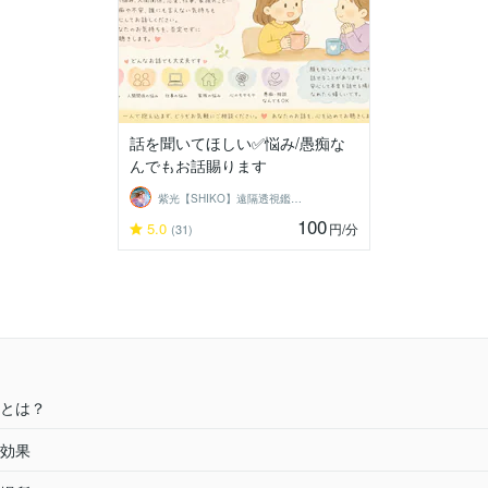
話を聞いてほしい✅悩み/愚痴な
んでもお話賜ります
紫光【SHIKO】遠隔透視鑑定士
100
5.0
円
/分
(31)
とは？
効果