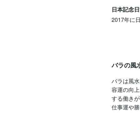
日本記念日
2017年
バラの風
バラは風水
容運の向上
する働きが
仕事運や勝