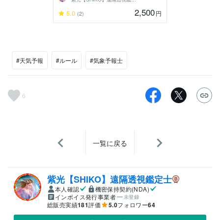
2,500
5.0
円
(2)
#天気予報
#ルール
#気象予報士
6
一覧に戻る
紫光【SHIKO】遠隔透視鑑定士
本人確認
機密保持契約(NDA)
インボイス発行事業者
未登録
総販売実績
181
評価
5.0
フォロワー
64