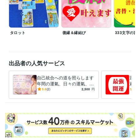
タロット
復縁＆縁結び
333文字の言
出品者の人気サービス
自己統合への道を照らします
運氣
年間の運氣、日々の運氣、恋
避＆
愛、相性、性格、個性診断賜
年運
5.0
(2)
2,500
円
5.0
ります
カレ