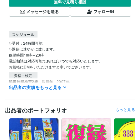
無料で見積り相談
メッセージを送る
フォロー
64
スケジュール
✨受付：24時間可能

✨返信は速やかに致します。

稼働時間10時～23時

電話相談は対応可能であればいつでも対応いたします。

資格・検定
秘書技能検定2級
取得年 : 2007年
出品者の実績をもっと見る
得意分野
占い
遠隔透視
統計学による鑑定
恋愛 結婚 相性
性格
人生
メンタルヘルス
悩み相談
復縁
出品者のポートフォリオ
もっと見る
不倫