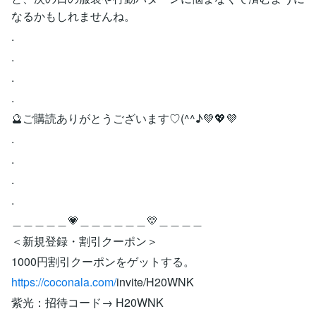
なるかもしれませんね。
.
.
.
.
🔮ご購読ありがとうございます♡(^^♪💚💖💜
.
.
.
.
＿＿＿＿＿💗＿＿＿＿＿＿💛＿＿＿＿
＜新規登録・割引クーポン＞
1000円割引クーポンをゲットする。
https://coconala.com/
invite/H20WNK
紫光：招待コード→ H20WNK