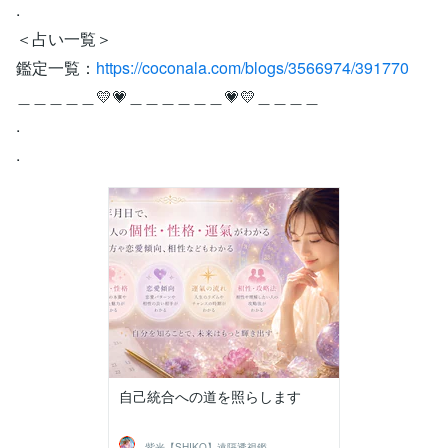
.
＜占い一覧＞
鑑定一覧：
https://coconala.com/blogs/3566974/391770
＿＿＿＿＿💛💗＿＿＿＿＿＿💗💛＿＿＿＿
.
.
自己統合への道を照らします
紫光【SHIKO】遠隔透視鑑定士