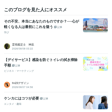
このブログを見た人にオススメ
その不安、本当にあなたのものですか？──心が
軽くなる人は最初にこれを疑う
記事
学び
霊視鑑定士 神凪
2026/08/08 03:22
【デイサービス】感染を防ぐトイレの拭き掃除
手順
記事
ビジネス・マーケティング
fm23デザイン
2026/08/07 04:56
ケンカにはコツが必要
記事
エンタメ・趣味