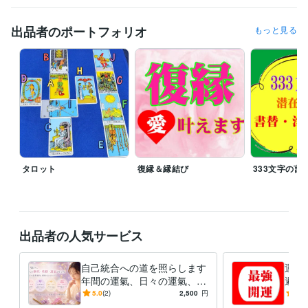
占い
遠隔透視
統計学による鑑定
恋愛 結婚 相性
性格
人生
メンタルヘルス
悩み相談
復縁
出品者のポートフォリオ
もっと見る
不倫
タロット
復縁＆縁結び
333文字の言
出品者の人気サービス
自己統合への道を照らします
運氣
年間の運氣、日々の運氣、恋
避＆
愛、相性、性格、個性診断賜
年運
5.0
(2)
2,500
円
5.0
ります
カレ