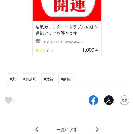
運氣カレンダー✅トラブル回避＆
運氣アップを導きます
紫光【SHIKO】遠隔透視鑑定士
1,000
5.0
円
(11)
#犬
#突然死
#対策
#病気
9
一覧に戻る