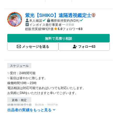
紫光【SHIKO】遠隔透視鑑定士
本人確認
機密保持契約(NDA)
インボイス発行事業者
未登録
総販売実績
181
評価
5.0
フォロワー
63
無料で見積り相談
メッセージを送る
フォロー
63
スケジュール
✨受付：24時間可能

✨返信は速やかに致します。

稼働時間10時～23時

電話相談は対応可能であればいつでも対応いたします。

資格・検定
秘書技能検定2級
取得年 : 2007年
出品者の実績をもっと見る
得意分野