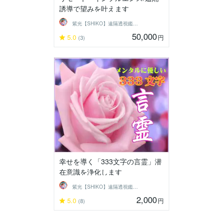
誘導で望みを叶えます
紫光【SHIKO】遠隔透視鑑定士
50,000
5.0
円
(3)
幸せを導く「333文字の言霊」潜
在意識を浄化します
紫光【SHIKO】遠隔透視鑑定士
2,000
5.0
円
(8)