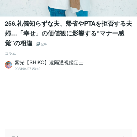
256.礼儀知らずな夫、帰省やPTAを拒否する夫
婦…「幸せ」の価値観に影響する“マナー感
覚”の相違
記事
コラム
紫光【SHIKO】遠隔透視鑑定士
2023/04/27 23:12