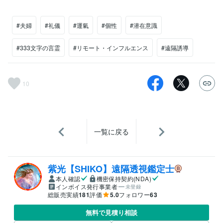
#夫婦
#礼儀
#運氣
#個性
#潜在意識
#333文字の言霊
#リモート・インフルエンス
#遠隔誘導
10
一覧に戻る
紫光【SHIKO】遠隔透視鑑定士
本人確認
機密保持契約(NDA)
インボイス発行事業者
未登録
総販売実績
181
評価
5.0
フォロワー
63
無料で見積り相談