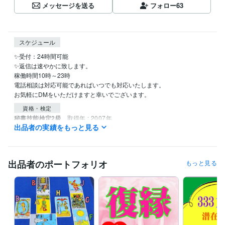
メッセージを送る
フォロー
63
スケジュール
✨受付：24時間可能

✨返信は速やかに致します。

稼働時間10時～23時

電話相談は対応可能であればいつでも対応いたします。

資格・検定
秘書技能検定2級
取得年 : 2007年
出品者の実績をもっと見る
得意分野
占い
遠隔透視
統計学による鑑定
恋愛 結婚 相性
性格
人生
メンタルヘルス
悩み相談
復縁
出品者のポートフォリオ
もっと見る
不倫