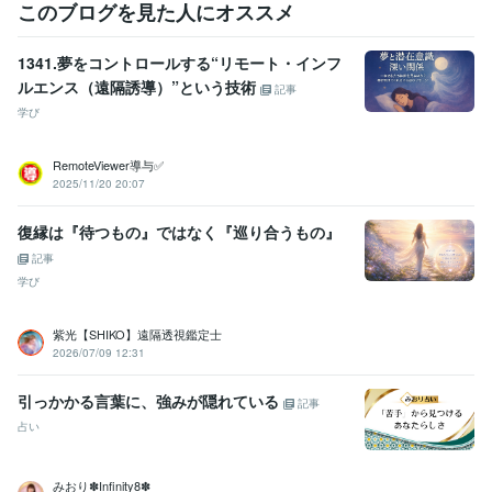
このブログを見た人にオススメ
1341.夢をコントロールする“リモート・インフ
ルエンス（遠隔誘導）”という技術
記事
学び
RemoteViewer導与✅
2025/11/20 20:07
復縁は『待つもの』ではなく『巡り合うもの』
記事
学び
紫光【SHIKO】遠隔透視鑑定士
2026/07/09 12:31
引っかかる言葉に、強みが隠れている
記事
占い
みおり✽Infinity8✽