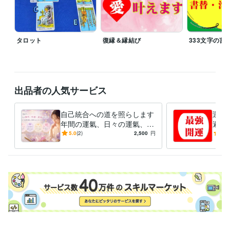
タロット
復縁＆縁結び
333文字の言
出品者の人気サービス
自己統合への道を照らします
運氣
年間の運氣、日々の運氣、恋
避＆
愛、相性、性格、個性診断賜
年運
5.0
(2)
2,500
円
5.0
ります
カレ