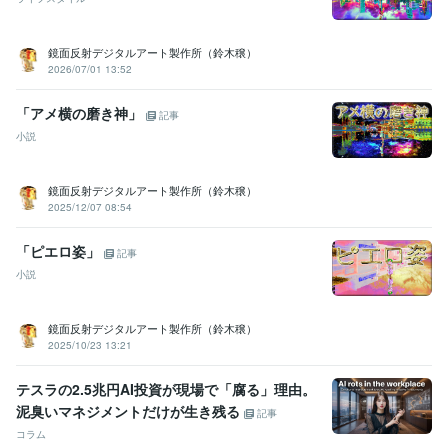
鏡面反射デジタルアート製作所（鈴木穣）
2026/07/01 13:52
「アメ横の磨き神」
記事
小説
鏡面反射デジタルアート製作所（鈴木穣）
2025/12/07 08:54
「ピエロ姿」
記事
小説
鏡面反射デジタルアート製作所（鈴木穣）
2025/10/23 13:21
テスラの2.5兆円AI投資が現場で「腐る」理由。
泥臭いマネジメントだけが生き残る
記事
コラム