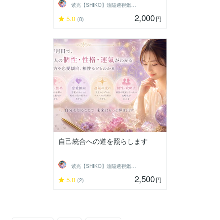
紫光【SHIKO】遠隔透視鑑定士
2,000
5.0
円
(8)
自己統合への道を照らします
紫光【SHIKO】遠隔透視鑑定士
2,500
5.0
円
(2)