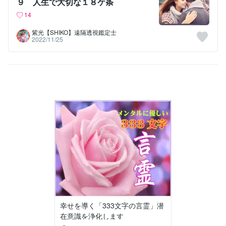
９ 人生で大切な１８ケ条
14
紫光【SHIKO】遠隔透視鑑定士
2022/11/25
幸せを導く「333文字の言霊」潜
在意識を浄化します