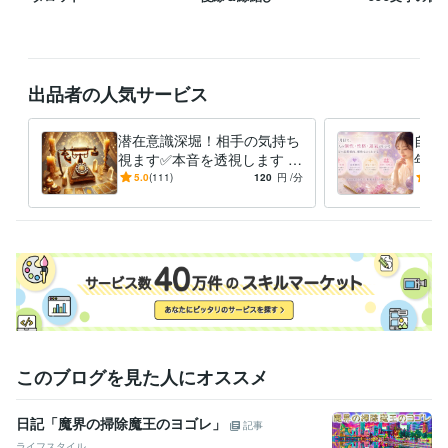
出品者の人気サービス
潜在意識深堀！相手の気持ち
自己
視ます✅本音を透視します ✅
年間
復縁・恋愛・不倫・片思い・
愛、
5.0
(111)
120
円
/分
5.0
両想い✅相手の心を遠隔透視
りま
このブログを見た人にオススメ
日記「魔界の掃除魔王のヨゴレ」
記事
ライフスタイル