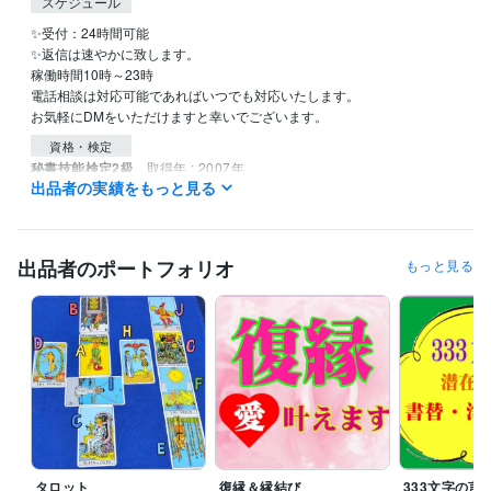
スケジュール
✨受付：24時間可能

✨返信は速やかに致します。

稼働時間10時～23時

電話相談は対応可能であればいつでも対応いたします。

資格・検定
秘書技能検定2級
取得年 : 2007年
出品者の実績をもっと見る
得意分野
占い
遠隔透視
統計学による鑑定
恋愛 結婚 相性
性格
人生
メンタルヘルス
悩み相談
復縁
出品者のポートフォリオ
もっと見る
不倫
タロット
復縁＆縁結び
333文字の言