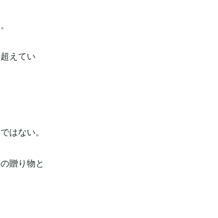
る。
を超えてい
運ではない。
らの贈り物と