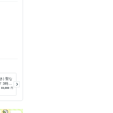
き) 聖な
10時間魂の覚醒祈祷 聖なる
 3時間
蛇の眼で見通します 動画付
たを導き
きの10時間のリアル祈祷
33,000
円
5.0
(1)
100,000
円