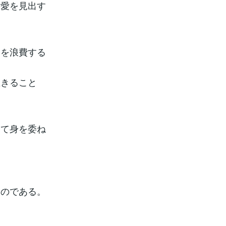
の愛を見出す
ーを浪費する
生きること
って身を委ね
なのである。