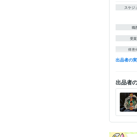
スケジ
職
受賞
得意
出品者の
語学
出品者