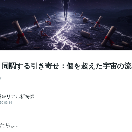
と同調する引き寄せ：個を超えた宇宙の流
事
羽＠リアル祈祷師
30 03:14
たちよ。