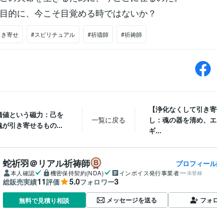
目的に、今こそ目覚める時ではないか？
引き寄せ
#スピリチュアル
#祈禱師
#祈祷師
【浄化なくして引き寄
価値という磁力：己を
一覧に戻る
し：魂の器を清め、エ
が引き寄せるもの...
ギ...
蛇祈羽＠リアル祈祷師
プロフィール
本人確認
機密保持契約(NDA)
インボイス発行事業者
未登録
11
5.0
3
総販売実績
評価
フォロワー
メッセージを送る
フォ
無料で見積り相談