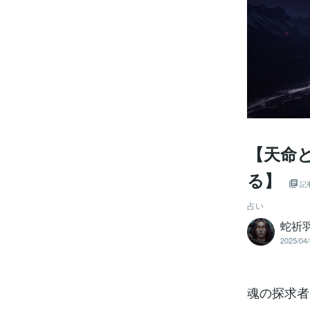
【天命
る】
記
占い
蛇祈
2025/04/
魂の探求者