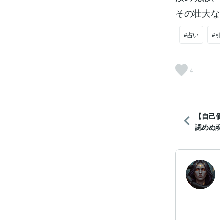
その壮大な
#占い
#
4
【自己
認めぬ魂