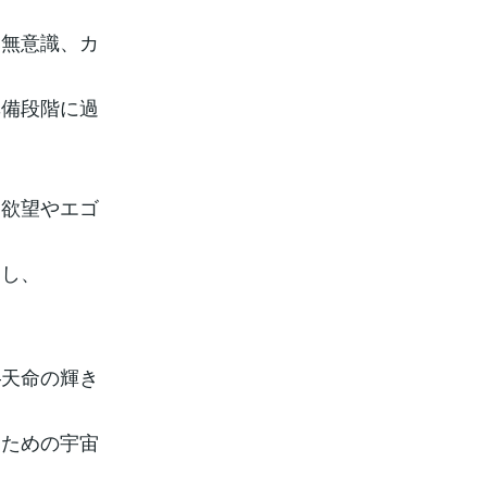
、無意識、カ
準備段階に過
な欲望やエゴ
出し、
―天命の輝き
くための宇宙