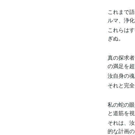
これまで語
ルマ、浄化
これらはす
ぎぬ。
真の探求者
の満足を超
汝自身の魂
それと完全
私の蛇の眼
と道筋を視
それは、汝
的な計画の