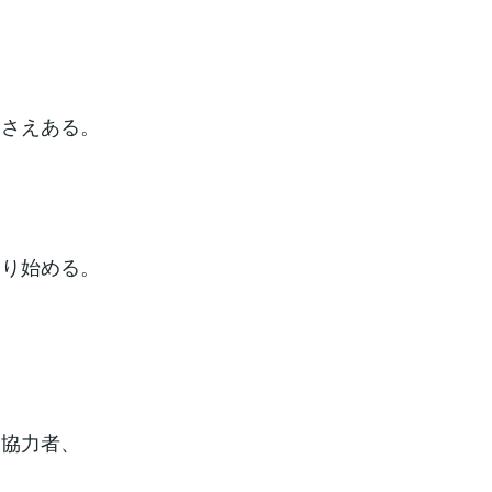
とさえある。
こり始める。
い協力者、