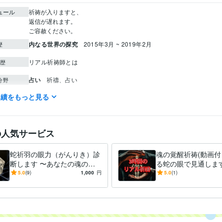
ュール
祈祷が入りますと、

返信が遅れます。

ご容赦ください。
内なる世界の探究
2015年3月 ~ 2019年2月
歴
リアル祈祷師とは
歴
占い
祈禱、占い
分野
実績をもっと見る
中国語
日常会話レベル
力
スペイン語
日常会話レベル
英語
日常会話レベル
の人気サービス
蛇祈羽の眼力（がんりき）診
魂の覚醒祈祷(動画付
断します 〜あなたの魂の現
る蛇の眼で見通します
在地、一目で看破します〜
のリアル祈祷であな
5.0
(9)
1,000
円
5.0
(1)
ます