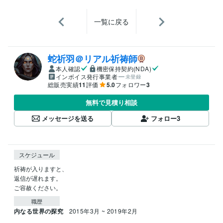
一覧に戻る
蛇祈羽＠リアル祈祷師
本人確認
機密保持契約(NDA)
インボイス発行事業者
未登録
総販売実績
11
評価
5.0
フォロワー
3
無料で見積り相談
メッセージを送る
フォロー
3
スケジュール
祈祷が入りますと、

返信が遅れます。

ご容赦ください。
職歴
内なる世界の探究
2015年3月 ~ 2019年2月