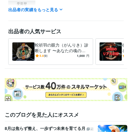
受賞歴
出品者の実績をもっと見る
リアル祈祷師とは
得意分野
占い
祈禱、占い
出品者の人気サービス
語学力
中国語
日常会話レベル
蛇祈羽の眼力（がんりき）診
魂の
スペイン語
日常会話レベル
断します 〜あなたの魂の現
る蛇
英語
日常会話レベル
在地、一目で看破します〜
のリ
5.0
(9)
1,000
円
5.0
ます
このブログを見た人にオススメ
8月は焦らず整え、一歩ずつ未来を育てる月
記