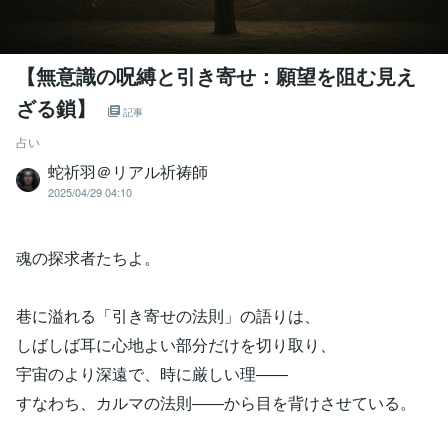
【無意識の呪縛と引き寄せ：願望を阻む見え
ざる鎖】
記事
占い
蛇祈羽＠リアル祈祷師
2025/04/29 04:10
魂の探求者たちよ。
巷に溢れる「引き寄せの法則」の語りは、
しばしば耳に心地よい部分だけを切り取り、
宇宙のより深遠で、時に厳しい理――
すなわち、カルマの法則――から目を背けさせている。