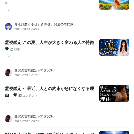
事
占い
青江灯磨☆幸せ引き寄せ、開運の専門家
2026/08/01 04:47
霊視鑑定 この夏、人生が大きく変わる人の特徴
💗
記事
占い
真実の霊視鑑定✨アダ369✨
2026/07/20 01:06
霊視鑑定・ 最近、人との約束が急になくなる理
由 💗
コンテンツ
占い
真実の霊視鑑定✨アダ369✨
2026/07/20 00:58