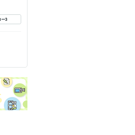
録
ロー
3