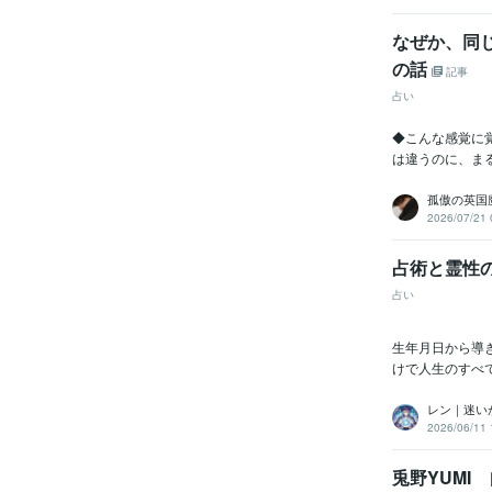
なぜか、同
の話
記事
占い
◆こんな感覚に覚
は違うのに、ま
孤傲の英国
2026/07/21 
占術と霊性
占い
生年月日から導
けで人生のすべ
レン｜迷い
2026/06/11 
兎野YUMI