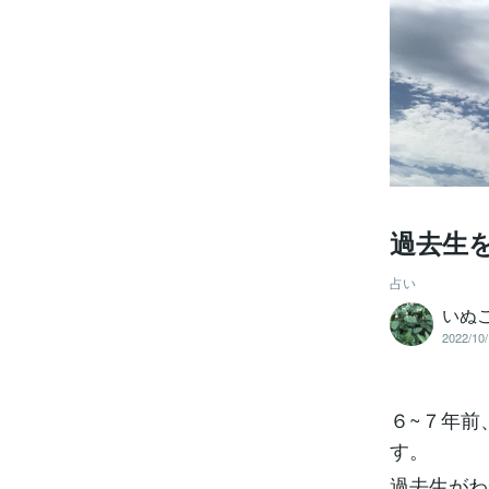
過去生
占い
いぬ
2022/10/
６~７年前
す。
過去生がわ