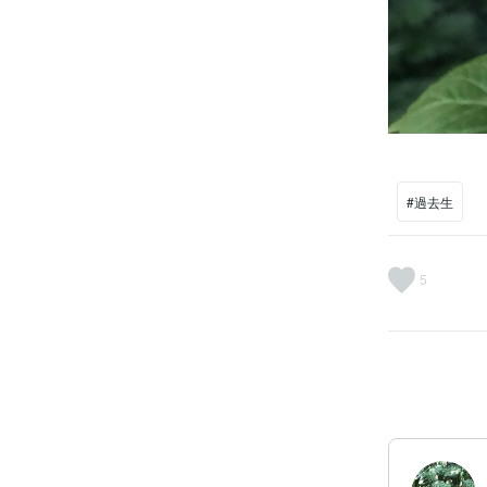
#過去生
5