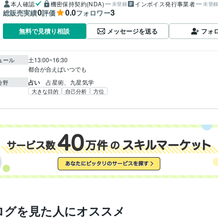
本人確認
機密保持契約(NDA)
インボイス発行事業者
未登録
未登
0
0.0
3
総販売実績
評価
フォロワー
メッセージを送る
フォ
無料で見積り相談
ュール
土13:00~16:30

都合が合えばいつでも
占い
占星術、九星気学
分野
大きな目的
自己分析
方位
ログを見た人にオススメ