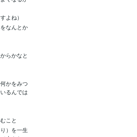
ますよね）
中をなんとか
も
たからかなと
な何かをみつ
もいるんでは
望むこと
あり）を一生