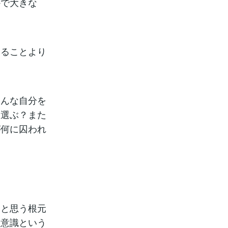
かで大きな
知ることより
そんな自分を
を選ぶ？また
が何に囚われ
いと思う根元
、意識という