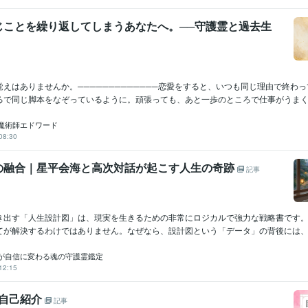
じことを繰り返してしまうあなたへ。──守護霊と過去生
えはありませんか。─────────────恋愛をすると、いつも同じ理由で終わ
るで同じ脚本をなぞっているように。頑張っても、あと一歩のところで仕事がうまく..
魔術師エドワード
08:30
の融合｜星平会海と高次対話が起こす人生の奇跡
記事
き出す「人生設計図」は、現実を生きるための非常にロジカルで強力な戦略書です
てが解決するわけではありません。なぜなら、設計図という「データ」の背後には、あ
が自信に変わる魂の守護霊鑑定
12:15
 自己紹介
記事