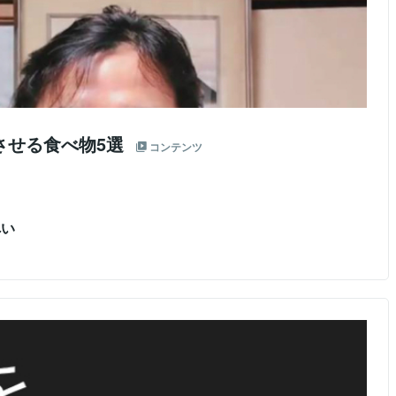
させる食べ物5選
コンテンツ
へい