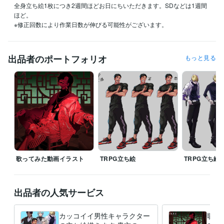
全身立ち絵1枚につき2週間ほどお日にちいただきます。SDなどは1週間
ほど。

※修正回数により作業日数が伸びる可能性がございます。
出品者のポートフォリオ
もっと見る
歌ってみた動画イラスト
TRPG立ち絵
TRPG立ち絵
出品者の人気サービス
カッコイイ男性キャラクター
歌っ