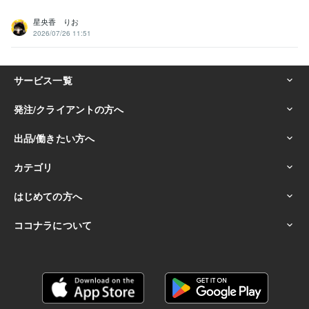
星央香 りお
2026/07/26 11:51