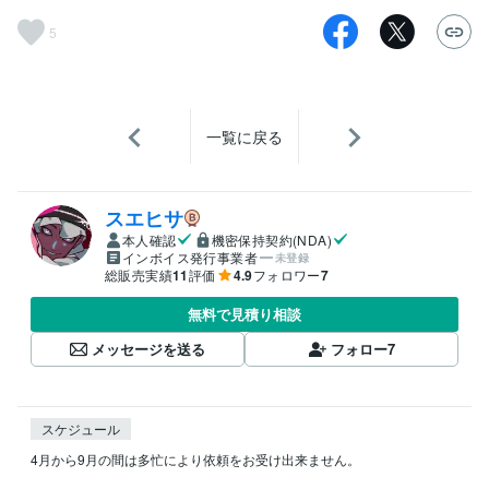
5
一覧に戻る
スエヒサ
本人確認
機密保持契約(NDA)
インボイス発行事業者
未登録
総販売実績
11
評価
4.9
フォロワー
7
無料で見積り相談
メッセージを送る
フォロー
7
スケジュール
4月から9月の間は多忙により依頼をお受け出来ません。
