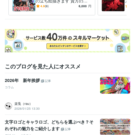
の立ち絵描きます 貴方のこ
スト
んな子欲しい！を力強く魅力
来ま
4.9
(9)
6,000
円
5.0
的な姿でデザイン！
このブログを見た人にオススメ
2026年 新年挨拶
記事
コラム
楽兎（rau）
2026/01/25 13:30
文字ロゴとキャラロゴ、どちらを選ぶべき？そ
れぞれの魅力をご紹介します
記事