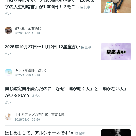
字の人生戦略書」が1,000円！？モニ...
記事
占い
占い屋 金右衛門
2026/04/21 13:18
2025年10月27日〜11月2日 12星座占い
記事
占い
ゆう（看護師・占い）
2025/10/26 15:10
同じ鑑定書を読んだのに、なぜ「運が動く人」と「動かない人」
がいるのか？
告知
占い
【金運アップの専門家】言霊太郎
2026/08/01 06:50
はじめまして、アルシオーネです*✧
記事