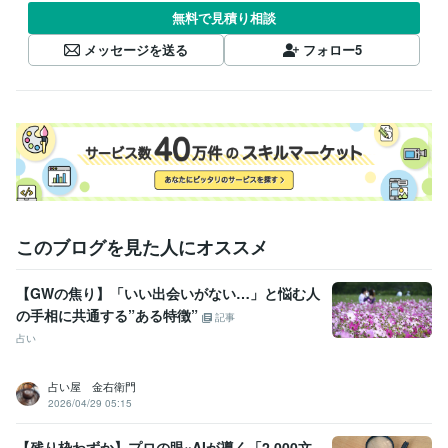
無料で見積り相談
メッセージを送る
フォロー
5
このブログを見た人にオススメ
【GWの焦り】「いい出会いがない…」と悩む人
の手相に共通する”ある特徴”
記事
占い
占い屋 金右衛門
2026/04/29 05:15
【残り枠わずか】プロの眼×AIが導く「2,000文