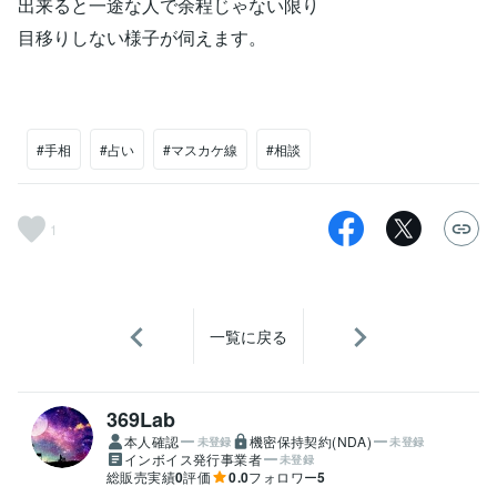
出来ると一途な人で余程じゃない限り
目移りしない様子が伺えます。
#手相
#占い
#マスカケ線
#相談
1
一覧に戻る
369Lab
本人確認
機密保持契約(NDA)
未登録
未登録
インボイス発行事業者
未登録
総販売実績
0
評価
0.0
フォロワー
5