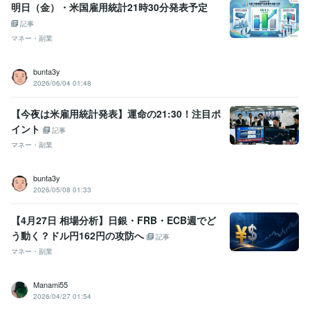
明日（金）・米国雇用統計21時30分発表予定
記事
マネー・副業
bunta3y
2026/06/04 01:48
【今夜は米雇用統計発表】運命の21:30！注目ポ
イント
記事
マネー・副業
bunta3y
2026/05/08 01:33
【4月27日 相場分析】日銀・FRB・ECB週でど
う動く？ドル円162円の攻防へ
記事
マネー・副業
Manami55
2026/04/27 01:54