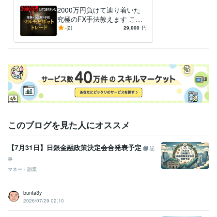
2000万円負けて辿り着いた
究極のFX手法教えます これ
であなたも専業に！手法、資
-
(2)
29,000
円
金管理その他全てを動画にて
解説
このブログを見た人にオススメ
【7月31日】日銀金融政策決定会合発表予定
記
事
マネー・副業
bunta3y
2026/07/29 02:10