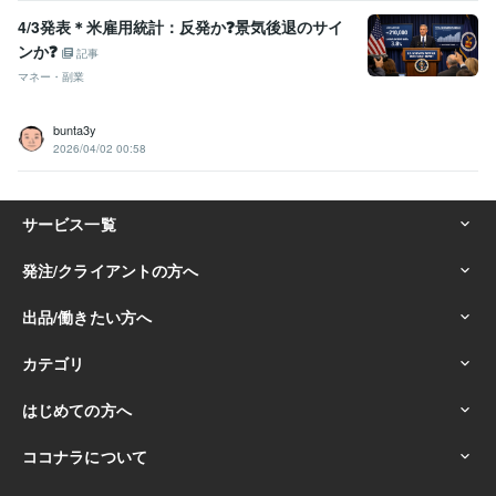
4/3発表＊米雇用統計：反発か❓景気後退のサイ
ンか❓
記事
マネー・副業
bunta3y
2026/04/02 00:58