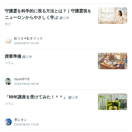
守護霊を科学的に視る方法とは？｜守護霊視を
ニューロンからやさしく学ぶ
記事
学び
虹うさ✴︎虹オフィス
2026/08/07 04:49
授業準備
記事
コラム
rsyun3112
2026/08/06 06:08
「NHK講座を受けてみた！＾＾」
記事
コラム
李レオン
2026/08/04 15:02