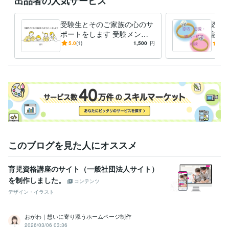
出品者の人気サービス
受験生とそのご家族の心のサ
恋活
ポートをします 受験メンタ
談乗
ルトレーナーがあなたのお悩
ンタ
5.0
(1)
1,500
円
5.0
み相談をお受けします
ート
このブログを見た人にオススメ
育児資格講座のサイト（一般社団法人サイト）
を制作しました。
コンテンツ
デザイン・イラスト
おがわ｜想いに寄り添うホームページ制作
2026/03/06 03:36