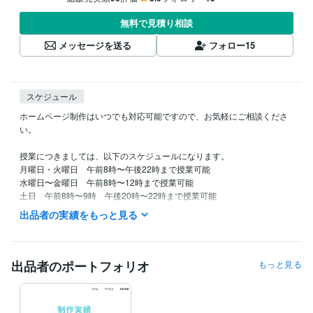
無料で見積り相談
メッセージを送る
フォロー
15
スケジュール
ホームページ制作はいつでも対応可能ですので、お気軽にご相談くださ
い。

授業につきましては、以下のスケジュールになります。

月曜日・火曜日　午前8時〜午後22時まで授業可能

水曜日〜金曜日　午前8時〜12時まで授業可能

土日　午前8時〜9時　午後20時〜22時まで授業可能
出品者の実績をもっと見る
経験職種
エンジニア / フロントエンドエンジニア
経験年数 : 4年
Webサービス・制作 / HTMLコーダー・マークアップエンジニア
経
験年数 : 4年
出品者のポートフォリオ
もっと見る
営業 / 法人営業
経験年数 : 3年
経営・マネジメント / 経営企画・経営戦略
経験年数 : 4年
ライフスタイル・その他 / カウンセラー・コーチ
経験年数 : 4年