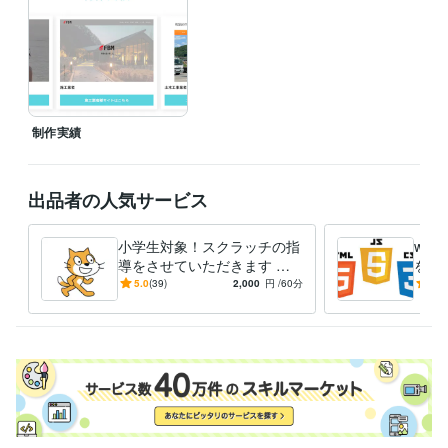
職歴
Tammpro
2021年8月 ~ 現在
プログラミング言語・フレームワーク
CSS:4年
HTML:4年
JavaScript:4年
PHP:4年
GitHub:4年
ビジネス・クリエイティブツール
制作実績
WordPress:4年
Excel:4年
Google ドキュメント:4年
Keynote:4年
Numbers:4年
PowerPoint:4年
Word:4年
BASE:0年
freee:0年
Google Search Console:4年
ChatGPT:2年
Canva:4年
Figma:4年
出品者の人気サービス
STUDIO:4年
ペライチ:4年
Google スプレッドシート:4年
Google スライド:4年
Pages:4年
Asana:4年
小学生対象！スクラッチの指
we
得意分野
導をさせていただきます 現
を教え
Web制作・HP作成・EC構築
役のプログラミングスクール
webサイト制作
Scr
5.0
(39)
2,000
円
/60分
5.0
プログラミング
の先生が指導させて頂きま
オンラインレッスン・習い事
HTML・CSS・Javascrip等
す！