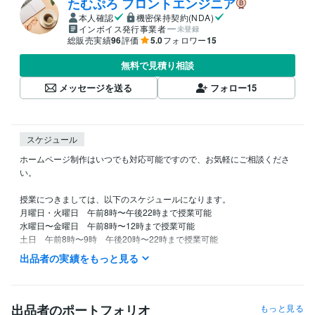
たむぷろ フロントエンジニア
本人確認
機密保持契約(NDA)
インボイス発行事業者
未登録
総販売実績
96
評価
5.0
フォロワー
15
無料で見積り相談
メッセージを送る
フォロー
15
スケジュール
ホームページ制作はいつでも対応可能ですので、お気軽にご相談くださ
い。

授業につきましては、以下のスケジュールになります。

月曜日・火曜日　午前8時〜午後22時まで授業可能

水曜日〜金曜日　午前8時〜12時まで授業可能

土日　午前8時〜9時　午後20時〜22時まで授業可能
出品者の実績をもっと見る
経験職種
エンジニア / フロントエンドエンジニア
経験年数 : 4年
Webサービス・制作 / HTMLコーダー・マークアップエンジニア
経
験年数 : 4年
出品者のポートフォリオ
もっと見る
営業 / 法人営業
経験年数 : 3年