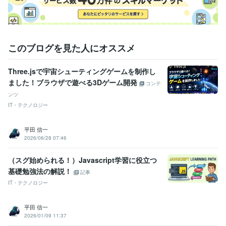
このブログを見た人にオススメ
Three.jsで宇宙シューティングゲームを制作し
ました！ブラウザで遊べる3Dゲーム開発
コンテ
ンツ
IT・テクノロジー
平田 信一
2026/06/28 07:46
（スグ始められる！）Javascript学習に役立つ
基礎勉強法の解説！
記事
IT・テクノロジー
平田 信一
2026/01/09 11:37