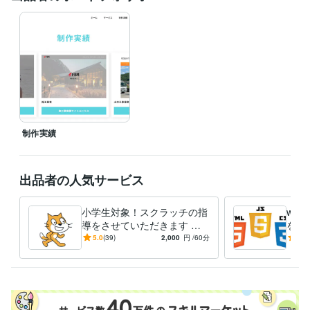
経営・マネジメント / 経営企画・経営戦略
経験年数 : 4年
ライフスタイル・その他 / カウンセラー・コーチ
経験年数 : 4年
職歴
Tammpro
2021年8月 ~ 現在
プログラミング言語・フレームワーク
CSS:4年
HTML:4年
JavaScript:4年
PHP:4年
GitHub:4年
ビジネス・クリエイティブツール
制作実績
WordPress:4年
Excel:4年
Google ドキュメント:4年
Keynote:4年
Numbers:4年
PowerPoint:4年
Word:4年
BASE:0年
freee:0年
Google Search Console:4年
ChatGPT:2年
Canva:4年
Figma:4年
出品者の人気サービス
STUDIO:4年
ペライチ:4年
Google スプレッドシート:4年
Google スライド:4年
Pages:4年
Asana:4年
小学生対象！スクラッチの指
we
得意分野
導をさせていただきます 現
を教え
Web制作・HP作成・EC構築
役のプログラミングスクール
webサイト制作
Scr
5.0
(39)
2,000
円
/60分
5.0
プログラミング
の先生が指導させて頂きま
オンラインレッスン・習い事
HTML・CSS・Javascrip等
す！