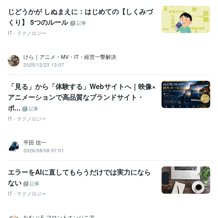
じどうかが しぬまえに：はじめての【しくみづ
くり】 5つのルール
記事
IT・テクノロジー
けら｜アニメ・MV・IT・経営一撃解決
2025/12/23 13:07
「見る」から「体験する」Webサイトへ｜映像×
アニメーションで高品質なブランドサイト・
ポ...
記事
IT・テクノロジー
平田 信一
2026/08/08 07:01
エラーをAIに直してもらうだけでは実力になら
ない
記事
IT・テクノロジー
たむぷろ フロントエンジニア