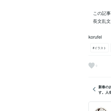
この記事
長文乱文
korufel
#イラスト
9
新春の
す。人