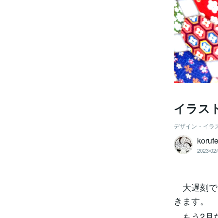
イラス
デザイン・イラ
korufe
2023/02/
大遅刻で
きます。
もう2月