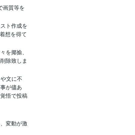
で画質等を
スト作成を
に着想を得て
々を揶揄、
は削除致しま
ーや文に不
く事が儘あ
判覚悟で投稿
、変動が激
。