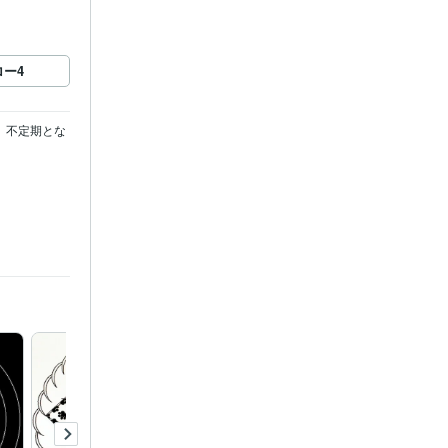
ロー
4
、不定期とな