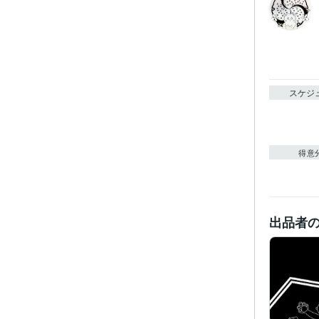
スケジ
得意
出品者