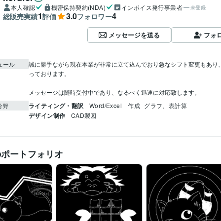
本人確認
機密保持契約(NDA)
インボイス発行事業者
未登録
1
3.0
4
総販売実績
評価
フォロワー
メッセージを送る
フォ
ュール
誠に勝手ながら現在本業が非常に立て込んでおり急なシフト変更もあり
っております。

メッセージは随時受付中であり、なるべく迅速に対応致します。
ライティング・翻訳
Word/Excel　作成
グラフ、表計算
分野
デザイン制作
CAD製図
のポートフォリオ