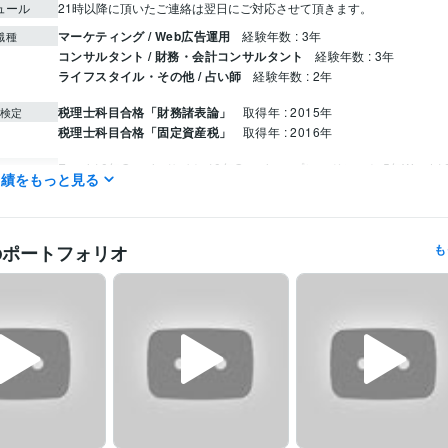
ュール
21時以降に頂いたご連絡は翌日にご対応させて頂きます。
マーケティング / Web広告運用
経験年数 : 3年
職種
コンサルタント / 財務・会計コンサルタント
経験年数 : 3年
ライフスタイル・その他 / 占い師
経験年数 : 2年
税理士科目合格「財務諸表論」
取得年 : 2015年
検定
税理士科目合格「固定資産税」
取得年 : 2016年
Excel:10年
Google サイト:10年
Google スプレッドシート:5年
Word:
クリエイ
実績をもっと見る
ツール
勘定奉行:1年
弥生会計:3年
手相:2年
ルノルマンカード:0年
数秘術:0年
ツール
のポートフォリオ
も
占い
手相鑑定
数秘術
分野
大原簿記学校
2013年3月 ~ 2015年2月
歴