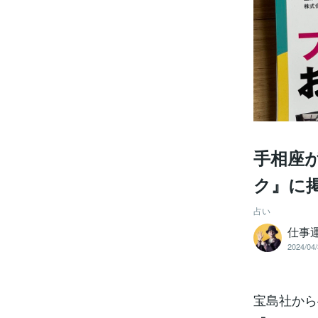
手相座
ク』に
占い
仕事
2024/04/
宝島社から