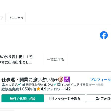
占い
#ココナラ
座の独り言】祝！！初
一覧に戻る
オに出演出来まし...
仕事運・開業に強い占い師⭐︎
プロフィール
本人確認
機密保持契約(NDA)
インボイス発行事業者
未登録
1,053
4.9
142
総販売実績
評価
フォロワー
メッセージを送る
フォロ
無料で見積り相談