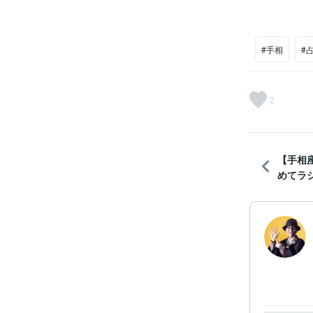
#手相
#
2
【手相
めてラジ