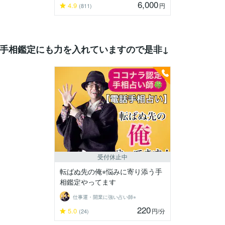
6,000
4.9
円
(811)
手相鑑定にも力を入れていますので是非↓
受付休止中
転ばぬ先の俺⭐︎悩みに寄り添う手
相鑑定やってます
仕事運・開業に強い占い師⭐︎
220
5.0
円
/分
(24)