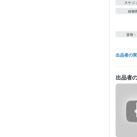
スケジ
経験
資格・
ビジネス・
出品者の
ティブ
その他
出品者
得意
学